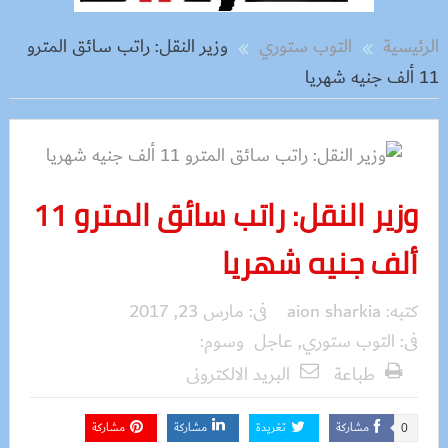
الرئيسية
التوب ستوري
وزير النقل: راتب سائق المترو
11 ألف جنيه شهريا
وزير النقل: راتب سائق المترو 11
ألف جنيه شهريا
كتبه:
aion sharkia
فى:
مارس 23, 2017
فى:
التوب ستوري
,
عاجل
وسوم:
طباعة
البريد الالكترونى
مشاركة
تغريدة
مشاركة
مشاركة
0