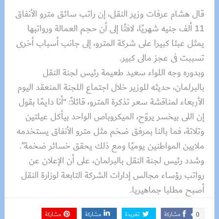
قال هشام عرفات وزير النقل، إن راتب سائق مترو الأنفاق
11 ألف جنيه شهريًا، لافتًا إلى أن حجم العمالة ورواتبها
يمثل عبئا كبيرا على شركة المترو، إلى جانب أسباب أخرى
تسببت فى عجز مالى كبير.
وبدوره وجه اللواء سعيد طعيمة رئيس لجنة النقل
بالبرلمان، حديثه للوزير خلال اجتماع اللجنة المنعقد اليوم
الأربعاء لمناقشة سعر تذكرة المترو، قائلاً: “أنا دايمًا بقول
إن اللى بيخسر يروّح، الميكروباص الواحد بيأكل عيلتين
وتلاتة، فما بالنا بمرفق ضخم مثل مترو الأنفاق يستخدمه
ملايين المواطنين يوميًا ومع ذلك يحقق خسائر ضخمة”.
وشدد رئيس لجنة النقل بالبرلمان، على أن الإعلان عن
رواتب رؤساء مجالس إدارات الشركة التابعة لوزارة النقل
أصبح مطلبا جماهيريا.
مشاركة
تغريدة
مشاركة
مشاركة
0