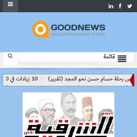
قائمة
ليس رحلة حسام حسن نحو المجد (تقرير)
10 زيادات في 10 سنوات.. هل حان الوقت لرفع دعم البنزين نهائيا؟
والحد من مخاطر مرض السعار
وزيرة الإسكان تسرّع توفيق أوض