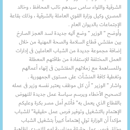
الشرقية واللواء سامى سيدهم نائب المحافظ ، وخالد
المصري وكيل وزارة القوي العاملة بالشرقية ، وذلك بقاعة
الإجتماعات بالديوان العام .
وأوضح ” الوزير ” وضع آليه جديدة لسد العجز الصارخ
بين مفتشي قطاع السلامة والصحة المهنية من خلال
إضافة مجموعة جديدة من الشباب العاملين فى إدارات
العمل المختلفة للإستفادة من طاقتهم المعطلة
وللمساهمة مع زملائهم المفتشين فى إنهاء أعمالهم
وتغطية كافة المنشأت على مستوى الجمهورية .
واشار ” الوزير ” أن كل موظف يعتبر نفسه وزير فى عمله
لتصحيح الأخطاء ويرسم سياسة عمل جديدة للنهوض
بالقطاع الذي يعمل به” فأنتم أمل مصر بكرة وعليكم
الإهتمام بالتشغيل وتوفير فرص عمل حقيقية” للشباب
مؤكداً أن الوزارة تولي إهتماماً كبيراً بتشغيل الشباب
وخلق فرص عمل حقيقة ومناسبة لهم للتصدى لظاهرة