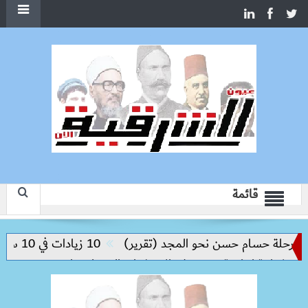
قائمة
حلة حسام حسن نحو المجد (تقرير)
10 زيادات في 10 سنوات.. هل حان الوقت لرفع دعم البنزين نهائيا؟
ة إنتاجية ترتكز على الاستثمار والتكنولوجيا