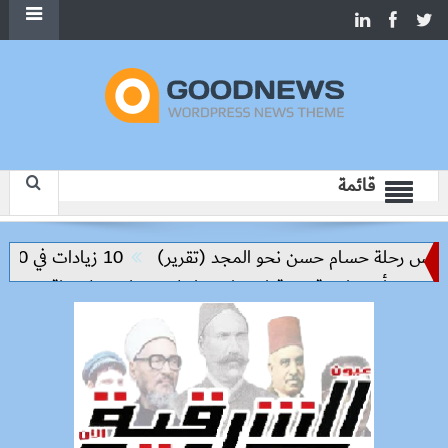
قائمة
ليس رحلة حسام حسن نحو المجد (تقرير)
10 زيادات في 10 سنوات.. هل حان الوقت لرفع دعم البنزين نهائيا؟
ليفربول يراقب جوهرة ب