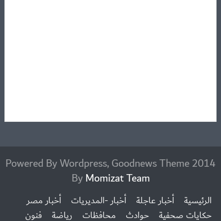
2014 Powered By Wordpress, Goodnews Theme
By
Momizat Team
الرئيسية
أخبار عاجلة
أخبار -المديريات
أخبار مصر
حكايات صحفية
حوادث
محافظات
رياضة
فنون