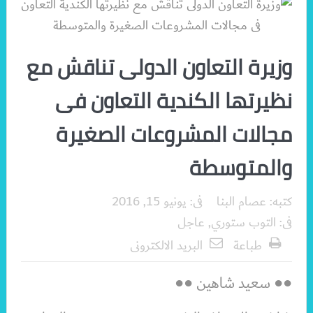
وزيرة التعاون الدولى تناقش مع
نظيرتها الكندية التعاون فى
مجالات المشروعات الصغيرة
والمتوسطة
كتبه:
عصام البنا
فى:
يونيو 15, 2016
فى:
التوب ستوري
,
عاجل
طباعة
البريد الالكترونى
●● سعيد شاهين ●●