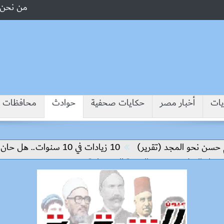
من نحن
يات
أخبار مصر
حكايات صحفية
حوادث
محافظات
 نحو المجد (تقرير)
10 زيادات في 10 سنوات.. هل حان الوقت لرفع دعم البنزين نهائيا؟
ء السلام وتحقيق التنمية المستدامة