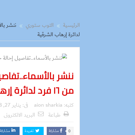
الرئيسية
التوب ستوري
لدائرة إرهاب الشرقية
ننشر بالأسماء..تفاصي
من ١٦ فرد لدائرة إرهاب الشرقية
كتبه:
aion sharkia
فى:
يناير 27, 2018
طباعة
البريد الالكترونى
مشاركة
تغريدة
مشاركة
0