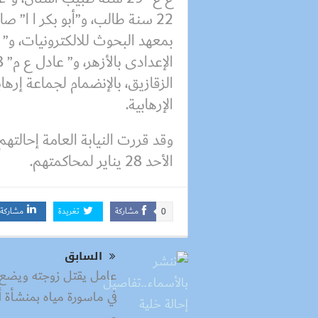
الزقازيق، بالإنضمام لجماعة إره
الإرهابية.
وقد قررت النيابة العامة إحالته
الأحد 28 يناير لمحاكمتهم.
مشاركة
تغريدة
مشاركة
0
السابق
عامل يقتل زوجته ويضع 
في ماسورة مياه بمنشأة أ