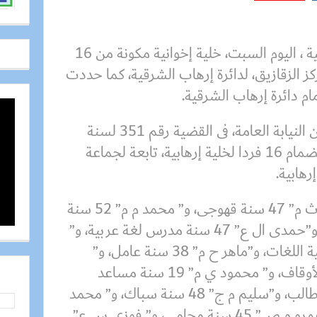
أحالت نيابة جنوب الزقازيق الكلية ، اليوم السبت، خلية إخوانية مكونة من 16
ز الزقازيق، لدائرة إرهاب الشرقية، كما حددت
م دائرة إرهاب الشرقية.
وقد تضمن أمر الإحالة الصادر من النيابة العامة، فى القضية رقم 351 لسنة
2017، جنايات مركز الزقازيق، انضمام 16 فردا لخلية إرهابية، تابعة لجماعة
رهابية.
كلا من “إبراهيم ث م” 47 سنة قهوجى، و” محمد م م” 52 سنة
يعمل بمركز شباب كفر الحصر، و”حمدى ال ع” 47 سنة مدرس لغة عربية، و”
يوسف ع ع” 22 سنة طالب بكلية اللغات، و”ماهر ح م” 38 سنة عامل، و”
محمد ف ع” 37 سنة موظف بالأوقاف، و” محمود ي م” 19 سنة مساعد
صيدلى، و” محمد م ع” 20 سنة طالب، و”سليم م ج” 48 سنة سباك، و” محمد
ع ع” 29 سنة طبيب أسنان، و”عمرو م ص” 45 سنة محامى، و” فوزى س ع”