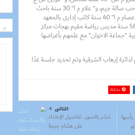
22 سنة طالب، و”أبو بكر ا ا” صاحب صالة جيم، و” علام م ا” 30 سنة باحث
بمعهد البحوث للالكترونيات، و” عصام م ا” 40 سنة كاتب إدارى بالمعهد
الإعدادى بالأزهر، و” عادل ع م” 58 سنة مدرس رياضة مقيم بهجات مركز
ابية “جماعة الاخوان” مع علمهم بأغراضها
م لدائرة إرهاب الشرقية وتم تحديد جلسة غدًا
مشاركة
التالى
ننشر بالصور.. تفاصيل الإعتداء
رأسها
على هشام جنينة
بو