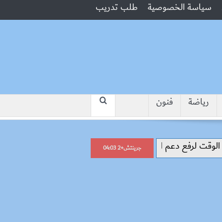
سياسة الخصوصية
طلب تدريب
رياضة
فنون
“جبروت امرأة”.. مارست الرذيلة أمام 
جرينتش+2 04:03