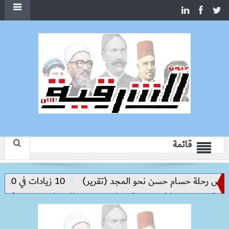
قائمة
يس رحلة حسام حسن نحو المجد (تقرير)
10 زيادات في 10 سنوات.. هل حان الوقت لرفع دعم البنزين نهائيا؟
والحد من مخاطر مرض السعار
وزيرة الإسكان تسرّع توفيق أوض