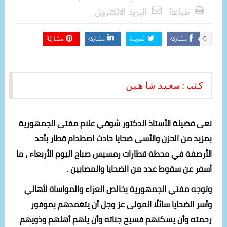
طباعة
البريد الالكترونى
مشاركة
تغريدة
مشاركة
مشاركة
0
كتب : سعيد شاهين 
نعى فضيلة الأستاذ الدكتور شوقي علام مفتى الجمهورية
بمزيد من الحزن والأسى ضحايا حادث اصطدام قطار بأحد
الأرصفة في محطة قطارات رمسيس صباح اليوم الأربعاء ، ما
أسفر عن سقوط عدد من الضحايا والمصابين .
وتوجه مفتي الجمهورية بخالص العزاء والمواساة لأهالي
وأسر الضحايا سائلًا المولى عز وجل أن يتغمدهم بموفور
رحمته وأن يسكنهم فسيح جناته وأن يلهم أهلهم وذويهم