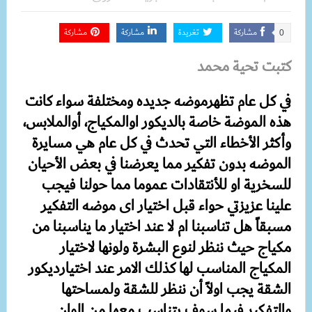
مشاركة
تغريدة
مشاركة
مشاركة
0
كتبت تحية محمد
في كل عام تظهرموضه جديده ومختلفة سواء كانت
هذه الموضة خاصة بالديكور اوالمكياج، أوالملابس،
وأكثر الأخطاء التي تحدث في كل عام هي مسايرة
الموضه بدون تفكير مما يعرضنا في بعض الأحيان
للسخرية او للأنتقادات عموما مما حولنا فيجب
علينا عزيزتي حواء قبل اختيار اى موضه التفكير
مسبقاً هل تناسبنا ام لا عند اختيار ما يناسبنا من
مكياج حيث ننظر لنوع البشرة ولونها لاختيار
المكياج المناسب لها كذلك الامر عند اختيارديكور
الشقة يجب اولاً أن ننظر للشقة ولمساحتها
والتفكير فيما سوف يتناسب معها من الوان