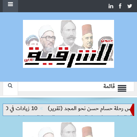
قائمة
ليس رحلة حسام حسن نحو المجد (تقرير)
10 زيادات في 10 سنوات.. هل حان الوقت لرفع دعم البنزين نهائيا؟
 التعليم مفتاح بناء السلام وتحقيق التنمية المستدامة