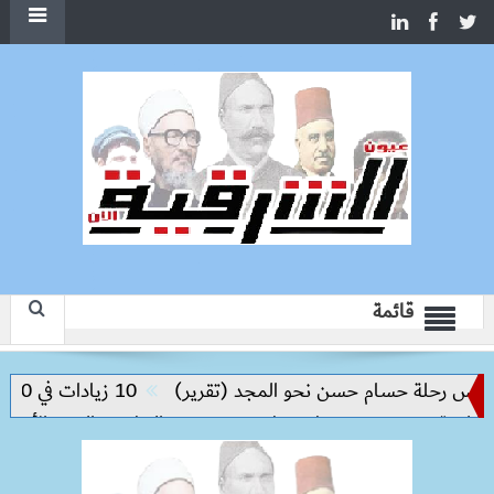
قائمة
يس رحلة حسام حسن نحو المجد (تقرير)
10 زيادات في 10 سنوات.. هل حان الوقت لرفع دعم البنزين نهائيا؟
مية.. ومحمود مصطفى طه يقود مسيرة التطوير والتميز الأكاديمي