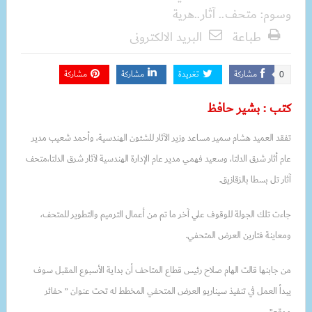
وسوم:
متحف.. آثار..هرية
طباعة
البريد الالكترونى
مشاركة
تغريدة
مشاركة
مشاركة
0
كتب : بشير حافظ
تفقد العميد هشام سمير مساعد وزير الآثار للشئون الهندسية، وأحمد شعيب مدير
عام أثار شرق الدلتا، وسعيد فهمي مدير عام الإدارة الهندسية لآثار شرق الدلتا،متحف
آثار تل بسطا بالزقازيق.
جاءت تلك الجولة للوقوف علي آخر ما تم من أعمال الترميم والتطوير للمتحف،
ومعاينة فتارين العرض المتحفي.
من جابنها قالت الهام صلاح رئيس قطاع المتاحف أن بداية الأسبوع المقبل سوف
يبدأ العمل في تنفيذ سيناريو العرض المتحفي المخطط له تحت عنوان ” حفائر
موقع”.