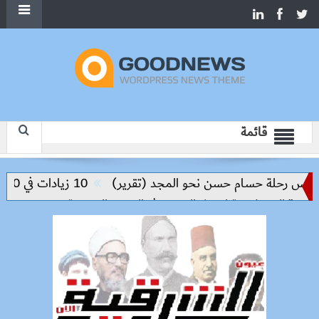
قائمة
يس رحلة حسام حسن نحو المجد (تقرير)
10 زيادات في 10 سنوات.. هل حان الوقت لرفع دعم البنزين نهائيا؟