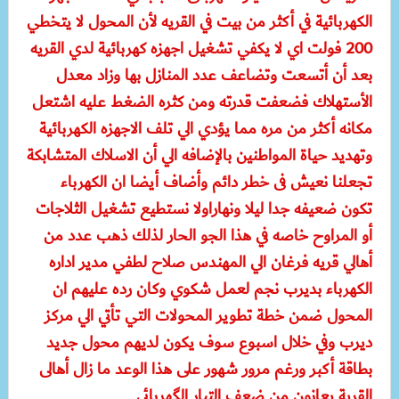
الكهربائية في أكثر من بيت في القريه لأن المحول لا يتخطي
200 فولت اي لا يكفي تشغيل اجهزه كهربائية لدي القريه
بعد أن أتسعت وتضاعف عدد المنازل بها وزاد معدل
الأستهلاك فضعفت قدرته ومن كثره الضغط عليه اشتعل
مكانه أكثر من مره مما يؤدي الي تلف الاجهزه الكهربائية
وتهديد حياة المواطنين بالإضافه الي أن الاسلاك المتشابكة
تجعلنا نعيش فى خطر دائم وأضاف أيضا ان الكهرباء
تكون ضعيفه جدا ليلا ونهاراولا نستطيع تشغيل الثلاجات
أو المراوح خاصه في هذا الجو الحار لذلك ذهب عدد من
أهالي قريه فرغان الي المهندس صلاح لطفي مدير اداره
الكهرباء بديرب نجم لعمل شكوي وكان رده عليهم ان
المحول ضمن خطة تطوير المحولات التي تأتي الي مركز
ديرب وفي خلال اسبوع سوف يكون لديهم محول جديد
بطاقة أكبر ورغم مرور شهور على هذا الوعد ما زال أهالى
القرية يعانون من ضعف التيار الگهربائى