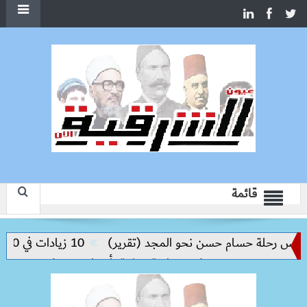
قائمة
يس رحلة حسام حسن نحو المجد (تقرير)
10 زيادات في 10 سنوات.. هل حان الوقت لرفع دعم البنزين نهائيا؟
حملات بيطرية مكثفة بأسوان تضبط 86 كجم لحوم غير صالحة وتتصدى للغش الغذائي