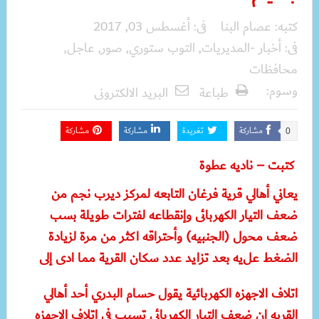
كتبه:
عصام البنا
فى:
أغسطس 03, 2017
فى:
أخبار -المديريات
,
التوب ستوري
,
صور
,
عاجل
,
محافظات
وسوم:
طباعة
البريد الالكترونى
مشاركة
تغريدة
مشاركة
مشاركة
0
كتبت – ناديه عطوة
يعاني أهالي قرية فرغان التابعه لمركز ديرب نجم من
ضعف التيار الكهربائى وإنقطاعه لفترات طويلة بسب
ضعف محول (الجنبيه) وأحتراقه اكثر من مرة لزيادة
الضغط عل
يه بعد تزايد عدد سكان القرية مما ادى إلى
اتلاف الاجهزه الكهربائية يقول حسام البدري أحد أهالي
القريه ان ضعف التيار الكهربائى تسبب في اتلاف الاجهزه