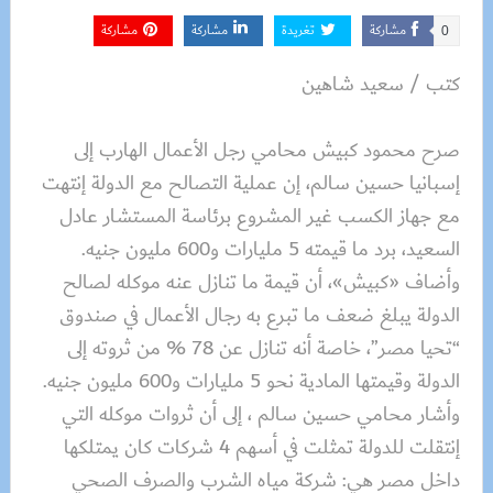
مشاركة
تغريدة
مشاركة
مشاركة
0
كتب / سعيد شاهين
صرح محمود كبيش محامي رجل الأعمال الهارب إلى
إسبانيا حسين سالم، إن عملية التصالح مع الدولة إنتهت
مع جهاز الكسب غير المشروع برئاسة المستشار عادل
السعيد، برد ما قيمته 5 مليارات و600 مليون جنيه.
وأضاف «كبيش»، أن قيمة ما تنازل عنه موكله لصالح
الدولة يبلغ ضعف ما تبرع به رجال الأعمال في صندوق
“تحيا مصر”، خاصة أنه تنازل عن 78 % من ثروته إلى
الدولة وقيمتها المادية نحو 5 مليارات و600 مليون جنيه.
وأشار محامي حسين سالم ، إلى أن ثروات موكله التي
إنتقلت للدولة تمثلت في أسهم 4 شركات كان يمتلكها
داخل مصر هي: شركة مياه الشرب والصرف الصحي