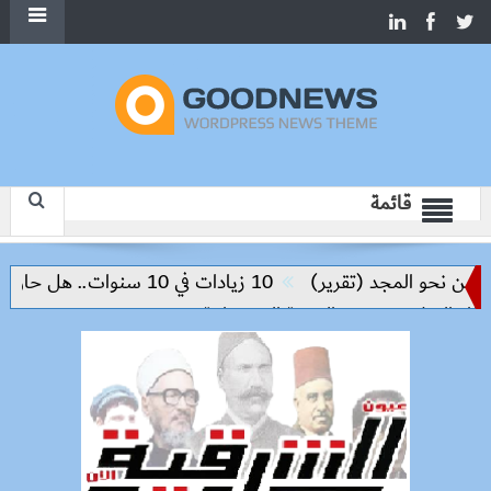
قائمة
 نحو المجد (تقرير)
10 زيادات في 10 سنوات.. هل حان الوقت لرفع دعم البنزين نهائيا؟
ء السلام وتحقيق التنمية المستدامة