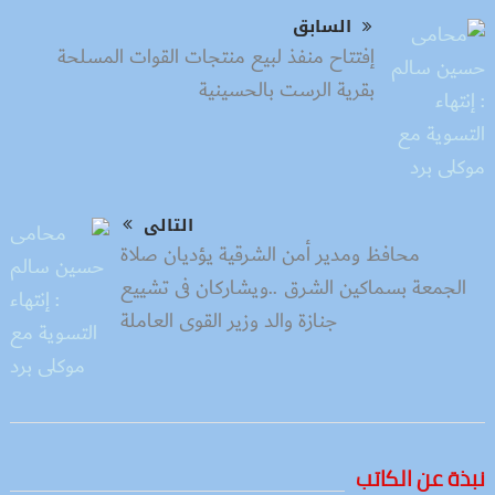
السابق
إفتتاح منفذ لبيع منتجات القوات المسلحة
بقرية الرست بالحسينية
التالى
محافظ ومدير أمن الشرقية يؤديان صلاة
الجمعة بسماكين الشرق ..ويشاركان فى تشييع
جنازة والد وزير القوى العاملة
نبذة عن الكاتب