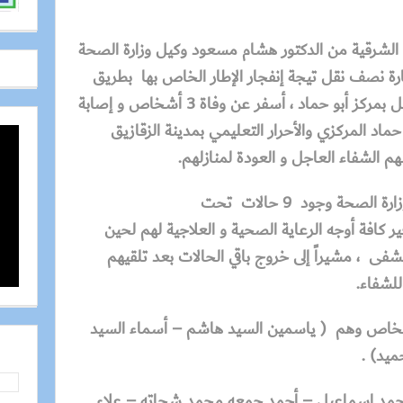
الشرقية
من الدكتور هشام مسعود وكيل وزارة الصحة
ة نصف نقل تيجة إنفجار الإطار الخاص بها بطريق
بلبيس / الإسماعيلية أمام كوبري الفل بمركز أبو حماد ، أسفر عن وفاة 3 أشخاص و إصابة
ماد المركزي والأحرار التعليمي بمدينة الزقازيق
لهم الشفاء العاجل و العودة لمنازلهم.
ارة الصحة
وجود 9 حالات تحت
 كافة أوجه الرعاية الصحية و العلاجية لهم لحين
ى ، مشيراً إلى خروج باقي الحالات بعد تلقيهم
م للشفاء.
( ياسمين السيد هاشم – أسماء السيد
يد) .
مد إسماعيل – أحمد جمعه محمد شحاته – علاء