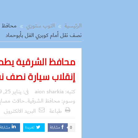
الرئيسية
التوب ستوري
محافظ ا
نصف نقل أمام كوبري الفل بأبوحماد
محافظ الشرقية يطم
إنقلاب سيارة نصف نق
كتبه:
aion sharkia
فى:
يناير 25, 2019
وسوم:
محافظ الشرقية..حالات مصابي
طباعة
البريد الالكترونى
مشاركة
تغريدة
مشاركة
0