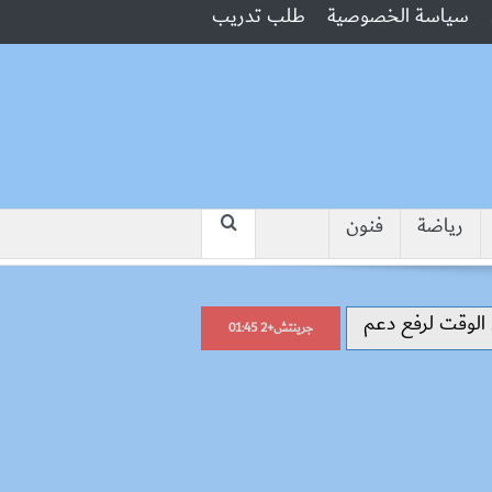
سياسة الخصوصية
طلب تدريب
رياضة
فنون
“جبروت امرأة”.. مارست الرذيلة أمام 
جرينتش+2 01:45