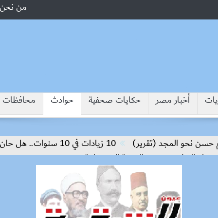
من نحن
يات
أخبار مصر
حكايات صحفية
حوادث
محافظات
 نحو المجد (تقرير)
10 زيادات في 10 سنوات.. هل حان الوقت لرفع دعم البنزين نهائيا؟
ء السلام وتحقيق التنمية المستدامة