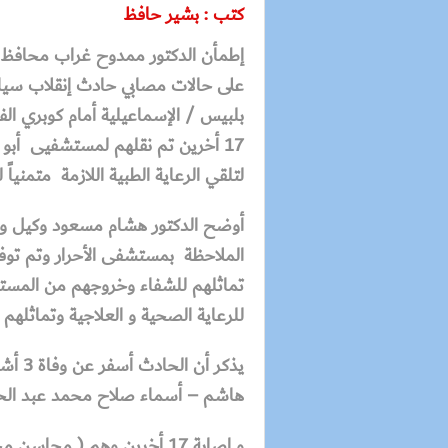
كتب : بشير حافظ
إطمأن الدكتور ممدوح غراب محافظ 
على حالات مصابي حادث إنقلاب سيار
17 أخرين تم نقلهم لمستشفيى أبو ح
لتلقي الرعاية الطبية اللازمة متمنياً 
أوضح الدكتور
هشام مسعود وكيل وز
الملاحظة بمستشفى الأحرار وتم توفير
تماثلهم للشفاء وخروجهم من المستشف
للرعاية الصحية و العلاجية وتماثله
يذكر أن الحادث أسفر عن وفاة 3 أشخاص وهم
هاشم – أسماء صلاح محمد عبد الحم
و إصابة 17 أخرين وهم
( محاسن مح