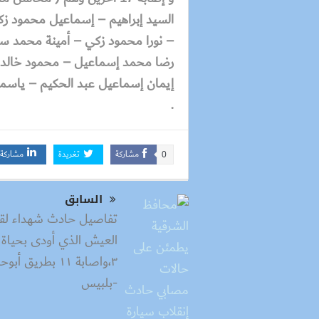
السيد إبراهيم – إسماعيل محمود ز
– نورا محمود زكي – أمينة محمد 
رضا محمد إسماعيل – محمود خالد ص
إيمان إسماعيل عبد الحكيم – ياسمي
.
مشاركة
تغريدة
مشاركة
0
السابق
تفاصيل حادث شهداء لق
العيش الذي أودى بحياة
٣،واصابة ١١ بطريق أب
-بلبيس