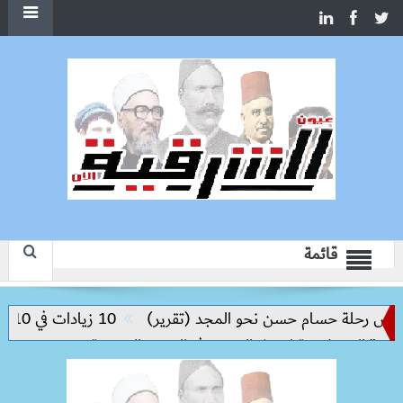
قائمة
س رحلة حسام حسن نحو المجد (تقرير)
10 زيادات في 10 سنوات.. هل حان الوقت لرفع دعم البنزين نهائيا؟