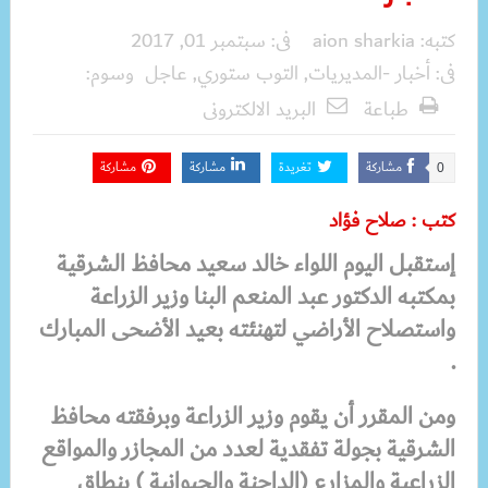
كتبه:
aion sharkia
فى:
سبتمبر 01, 2017
فى:
أخبار -المديريات
,
التوب ستوري
,
عاجل
وسوم:
طباعة
البريد الالكترونى
مشاركة
تغريدة
مشاركة
مشاركة
0
كتب : صلاح فؤاد
إستقبل اليوم اللواء خالد سعيد محافظ الشرقية
بمكتبه الدكتور عبد المنعم البنا وزير الزراعة
واستصلاح الأراضي لتهنئته بعيد الأضحى المبارك
.
ومن المقرر أن
يقوم وزير الزراعة وبرفقته محافظ
الشرقية بجولة تفقدية لعدد من المجازر والمواقع
الزراعية والمزارع (الداجنة والحيوانية ) بنطاق