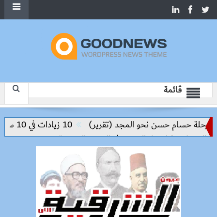
قائمة
رحلة حسام حسن نحو المجد (تقرير)
10 زيادات في 10 سنوات.. هل حان الوقت لرفع دعم البنزين نهائيا؟