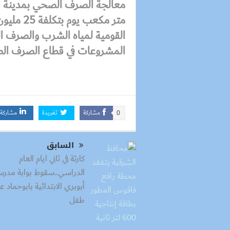
متر مكعب 
القومية لمياه الشرب والصرف ا
المشروعات في قطاع الصرف الص
مشاركة
تغريدة
مشاركة
0
السابق
كارثة في ثاني ايام العام
الدراسي..سقوط بوابة مدرس
أبوبري الابتدائية بابوحماد ع
طفل