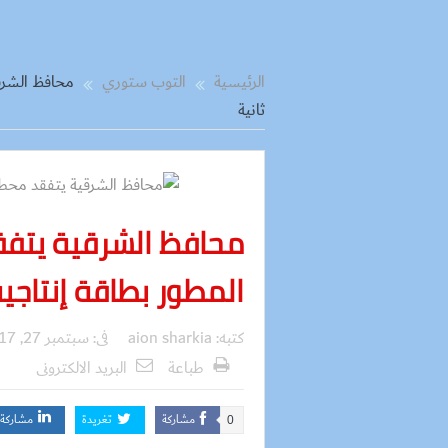
الرئيسية
التوب ستوري
ثانية
محافظ الشرقية يتف
المطور بطاقة إنتاجية 600 لتر ثان
كتبه:
aion sharkia
فى:
سبتمبر 27, 2017
طباعة
البريد الالكترونى
مشاركة
تغريدة
مشاركة
0