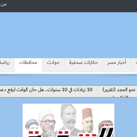
من 
أخبار مصر
حكايات صحفية
حوادث
محافظات
رياضة
مجد (تقرير)
10 زيادات في 10 سنوات.. هل حان الوقت لرفع دعم البنزين نهائيا؟