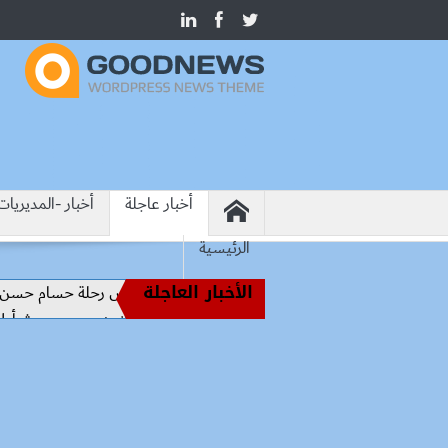
أخبار عاجلة
أخبار -المديريات
الرئيسية
الأخبار العاجلة
من أساطير الملاعب إلى قيادة الفراعنة.. كواليس رحلة حسام حسن نحو ال
رسميًا.. محمد صلاح يرتدي الرقم 10 مع طرابزون سبور ويبعث أول رسالة للجماهير