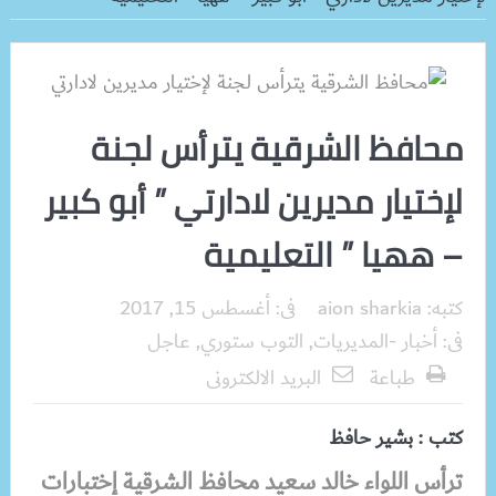
محافظ الشرقية يترأس لجنة
لإختيار مديرين لادارتي ” أبو كبير
– ههيا ” التعليمية
كتبه:
aion sharkia
فى:
أغسطس 15, 2017
فى:
أخبار -المديريات
,
التوب ستوري
,
عاجل
طباعة
البريد الالكترونى
كتب : بشير حافظ
ترأس اللواء خالد سعيد محافظ الشرقية
إختبارات