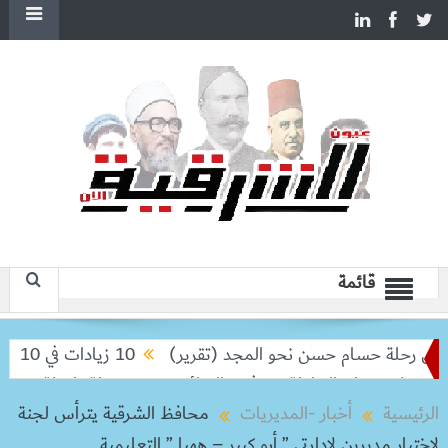
قائمة
 رحلة حسام حسن نحو المجد (تقرير)
10 زيادات في 10 سنوات.. هل حان الوقت لرفع دعم البنزين نهائيا؟
لا تودعان البطولة من ثمن النهائي
بعد رحلة طويلة.. ميسي يعود
الرئيسية
أخبار -المديريات
محافظ الشرقية يترأس لجنة
لإختيار مديرين لادارتي ” أبو كبير – ههيا ” التعليمية