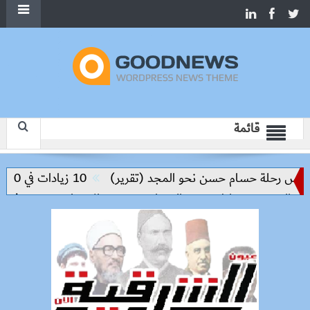
قائمة
يس رحلة حسام حسن نحو المجد (تقرير)
10 زيادات في 10 سنوات.. هل حان الوقت لرفع دعم البنزين نهائيا؟
والحد من مخاطر مرض السعار
وزيرة الإسكان تسرّع توفيق أوض