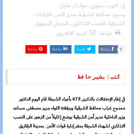
فى:
التوب ستوري
,
حوادث
,
عاجل
وسوم:
محافظ الشرقية..مدير الأمن..القيادات
الشرطية..النصب التذكاري.. الجندي المجهول
طباعة
البريد الالكترونى
مشاركة
تغريدة
مشاركة
مشاركة
0
كتب : بشير حافظ
في إطار الإحتفالات بالذكرى الـ67 بأعياد الشرطة قام اليوم الدكتور
ممدوح غراب محافظ الشرقية وبرفقته اللواء جرير مصطفى مساعد
وزير الداخلية مدير أمن الشرقية بوضع إكليلاً من الزهور على النصب
التذكاري لشهداء الشرطة بمقر إدارة قوات الأمن بمدينة الزقازيق