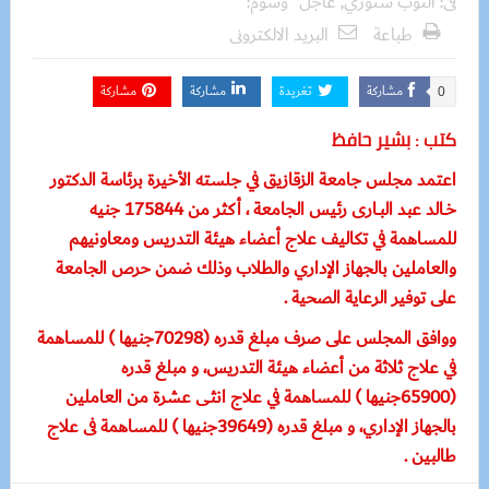
فى:
التوب ستوري
,
عاجل
وسوم:
طباعة
البريد الالكترونى
مشاركة
تغريدة
مشاركة
مشاركة
0
كتب : بشير حافظ
اعتمد مجلس جامعة الزقازيق في جلسته الأخيرة برئاسة الدكتور
خــالد عبد البــارى رئيس الجامعة ، أكثر من 175844 جنيه
للمساهمة في تكاليف علاج أعضاء هيئة التدريس ومعاونيهم
والعاملين بالجهاز الإداري والطلاب وذلك ضمن حرص الجامعة
على توفير الرعاية الصحية .
ووافق المجلس على صرف مبلغ قدره (70298جنيها ) للمساهمة
في علاج ثلاثة من أعضاء هيئة التدريس، و مبلغ قدره
(65900جنيها ) للمساهمة في علاج انثى عشرة من العاملين
بالجهاز الإداري، و مبلغ قدره (39649جنيها ) للمساهمة فى علاج
طالبين .