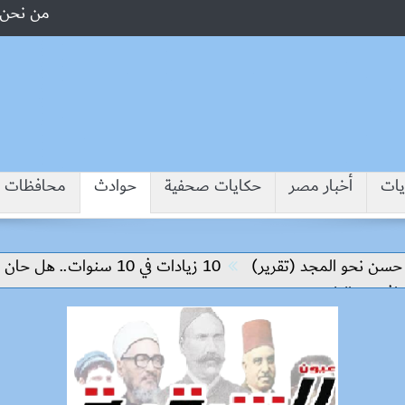
من نحن
يات
أخبار مصر
حكايات صحفية
حوادث
محافظات
 نحو المجد (تقرير)
10 زيادات في 10 سنوات.. هل حان الوقت لرفع دعم البنزين نهائيا؟
ن البلدين