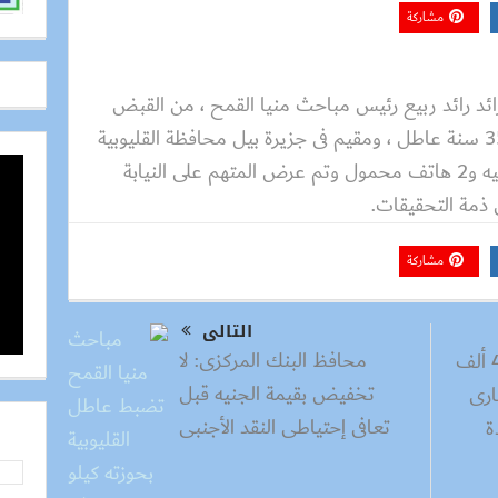
مشاركة
ائد رائد ربيع رئيس مباحث منيا القمح ، من القبض
على المدعو عبد الناصر الشافعى ، 35 سنة عاطل ، ومقيم فى جزيرة بيل محافظة القليوبية
، وبحوزته كيلو حشيش و 55 ألف جنيه و2 هاتف محمول وتم عرض المتهم على النيابة
مشاركة
التالى
محافظ البنك المركزى: لا
زراعة الشرقية : لدينا 414 ألف
تخفيض بقيمة الجنيه قبل
ارى
تعافى إحتياطى النقد الأجنبى
ة