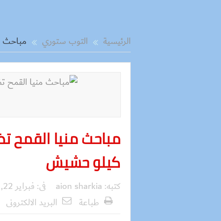
الرئيسية
التوب ستوري
مباحث م
مباحث منيا القمح تض
كيلو حشيش
كتبه:
aion sharkia
فى:
فبراير 22, 2016
طباعة
البريد الالكترونى