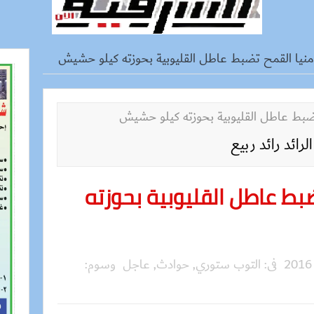
نيا القمح تضبط عاطل القليوبية بحوزته كيلو حشيش
الرائد رائد ربيع
بط عاطل القليوبية بحوزته
فى:
التوب ستوري
,
حوادث
,
عاجل
وسوم: