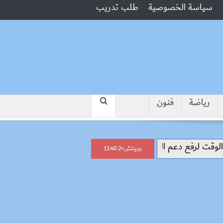
سياسة الخصوصية
طلب تدريب
رياضة
فنون
“جبروت امرأة”.. مارست الرذيلة أمام
جرينتش+2 11:40