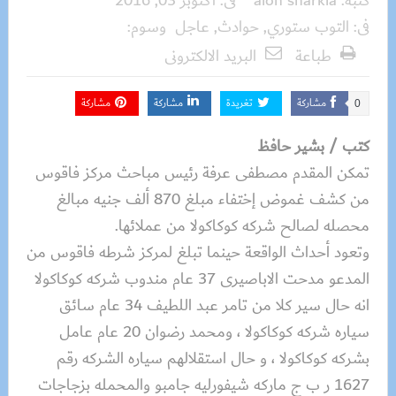
كتبه:
aion sharkia
فى:
أكتوبر 03, 2016
فى:
التوب ستوري
,
حوادث
,
عاجل
وسوم:
طباعة
البريد الالكترونى
مشاركة
تغريدة
مشاركة
مشاركة
0
كتب / بشير حافظ
تمكن المقدم مصطفى عرفة رئيس مباحث مركز فاقوس
من كشف غموض إختفاء مبلغ 870 ألف جنيه مبالغ
محصله لصالح شركه كوكاكولا من عملائها.
وتعود أحداث الواقعة حينما تبلغ لمركز شرطه فاقوس من
المدعو مدحت الاباصيرى 37 عام مندوب شركه كوكاكولا
انه حال سير كلا من تامر عبد اللطيف 34 عام سائق
سياره شركه كوكاكولا ، ومحمد رضوان 20 عام عامل
بشركه كوكاكولا ، و حال استقلالهم سياره الشركه رقم
1627 ر ب ج ماركه شيفورليه جامبو والمحمله بزجاجات