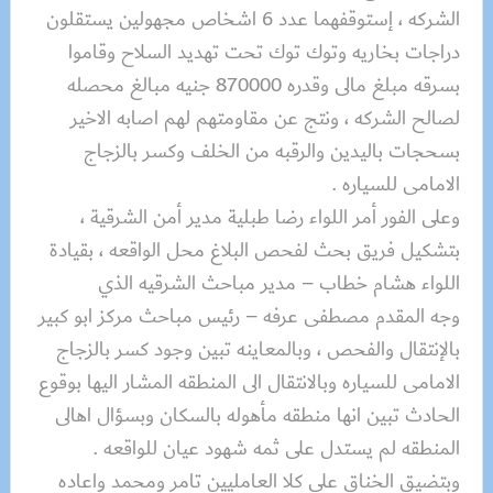
الشركه ، إستوقفهما عدد 6 اشخاص مجهولين يستقلون
دراجات بخاريه وتوك توك تحت تهديد السلاح وقاموا
بسرقه مبلغ مالى وقدره 870000 جنيه مبالغ محصله
لصالح الشركه ، ونتج عن مقاومتهم لهم اصابه الاخير
بسحجات باليدين والرقبه من الخلف وكسر بالزجاج
الامامى للسياره .
وعلى الفور أمر اللواء رضا طبلية مدير أمن الشرقية ،
بتشكيل فريق بحث لفحص البلاغ محل الواقعه ، بقيادة
اللواء هشام خطاب – مدير مباحث الشرقيه الذي
وجه المقدم مصطفى عرفه – رئيس مباحث مركز ابو كبير
بالإنتقال والفحص ، وبالمعاينه تبين وجود كسر بالزجاج
الامامى للسياره وبالانتقال الى المنطقه المشار اليها بوقوع
الحادث تبين انها منطقه مأهوله بالسكان وبسؤال اهالى
المنطقه لم يستدل على ثمه شهود عيان للواقعه .
وبتضيق الخناق على كلا العامليين تامر ومحمد واعاده