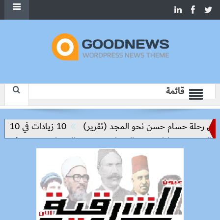
قائمة
س رحلة حسام حسن نحو المجد (تقرير)
10 زيادات في 10 سنوات.. هل حان الوقت لرفع دعم البنزين نهائيا؟
لحد من مخاطر مرض السعار
وزيرة الإسكان تسرّع توفيق أوضاع