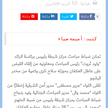
طباعة
البريد الالكترونى
مشاركة
تغريدة
مشاركة
مشاركة
0
كتبت : أميمة ضياء 
تمكن ضباط مباحث مركز شرطة بلبيس برئاسة الرائد
“وليد ثروت” رئيس المباحث ومعاونيه من إلقاء القبض
على عاطل العكفان بحوزته سلاح نارى وكمية من مخدر
البانجو
تلقى اللواء “جرير مصطفى” مدير أمن الشرقية إخطارًا من
اللواء “محمد والى” مدير المباحث الجنائية يفيد بنجاح
ضباط المباحث بمركز شرطة بلبيس من ضبط المتهم
“محمد. ال. س. س” 28 سنة، عاطل ومقيم العكفان