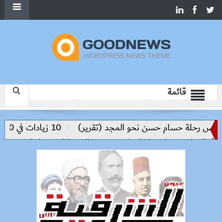
قائمة
يس رحلة حسام حسن نحو المجد (تقرير)
10 زيادات في 10 سنوات.. هل حان الوقت لرفع دعم البنزين نهائيا؟
 التعليم مفتاح بناء السلام وتحقيق التنمية المستدامة