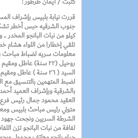
كتبت / ايمان طرطور :
قررت نيابة بلبيس بإشراف المس
كيلو من نبات البانجو المخدر .. 
تلقي إخطارا من اللواء هشام خط
معلومات سريه لضباط مباحث ب
روحيل (٢٢ سنة) عاطل و
السيد ( ٢٦ سنة ) عاطل 
لضبط المتهمين بالتنسيق مع الع
بالشرقية وبإشراف العميد أحمد ع
العقيد محمود جمال رئيس فرع ا
متولي رئيس مباحث بلبيس ومعا