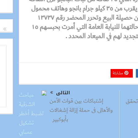
الواحدة كيلو ونصف أيضا أي ما يقرب من ٣٥ كيلو جرام بانجو وهاتف محمول
ومع كلا المتهمين مبالغ مالية من حصيلة البيع وتحرر المحضر رقم ١٣٧٣٧
جنايات بلبيس لعام ٢٠١٦ وتم إحالتهما للنيابة العامة التي أمرت بحبسهم ١٥
جديد لهم في الميعاد المحدد .
مشاركة
التالى
إشتباكات بين قوات الأمن
 تحقق
والأهالى فى حملة إزالة إشغالات
بأبوكبير