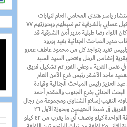
تشار ياسر هندى المحامي العام لنيابات
جنوب الشرقيه حبس أخطر تشكيل عصابي بالشرقية تم ضبطهم وبحوزتهم ٧٧
وكان اللواء رضا طبلية مدير أمن الشرقية قد
اب مدير المباحث الجنائية يفيد بورود
لبيس تفيد بتواجد كل من محمود عاطف عمرو
مقيم بقرية إنشاص الرمل وفتحي السيد السيد
ومقيم في نفس القرية .. وعلي الفور تم تشكيل فريق
ميد ماجد الأشقر رئيس فرع الأمن العام
بد العزيز رئيس المباحث الجنائية وقيادة
لبحث الجنائي بفرع الجنوب والمقدم أحمد
ونه النقيب إسلام الشناوى ومجموعة من رجال
الشرطة السريين ونجحت جهود الفريق فى ضبط المتهمين وبحوزة الأول ٢٦
لفافة من نبات البانجو تزن اللفافة الواحدة كيلو ونصف أي ما يقرب من ٤٢ كيلو
جرام بانجو وهاتف محمول وبحوزة الثاني ٢٥ لفافة من نبات البانجو تزن اللفافة