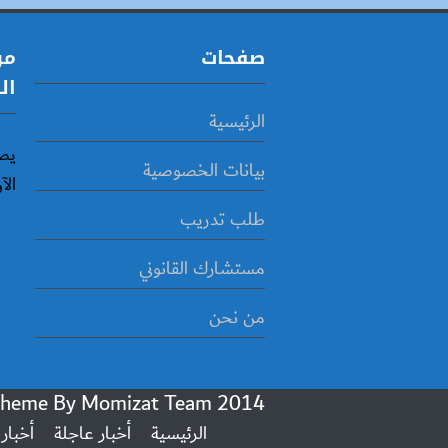
صفحات
مو
ال
الرئيسية
يص
بيانات الخصوصية
الآ
طلب تدريب
مستشارك القانوني
من نحن
Momizat Team
2014 Powered By Wordpress, Goodnews Theme By
الرئيسية
أخبار عاجلة
أخبار