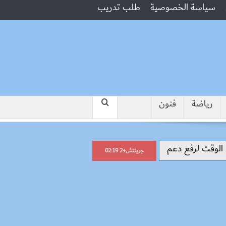
سياسة الخصوصية
طلب تدريب
رياضة
فنون
“جبروت امرأة”.. مارست الرذيلة أمام 
جرينتش+2 02:19