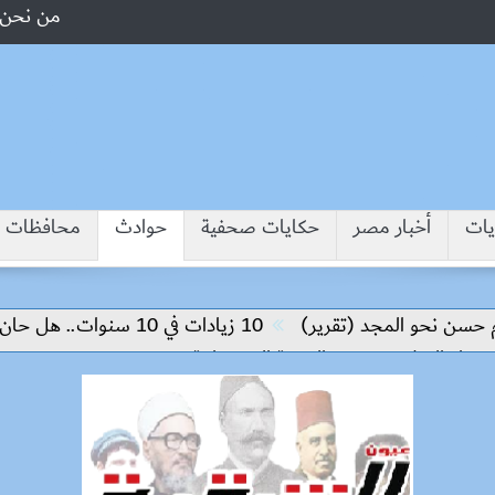
من نحن
يات
أخبار مصر
حكايات صحفية
حوادث
محافظات
 نحو المجد (تقرير)
10 زيادات في 10 سنوات.. هل حان الوقت لرفع دعم البنزين نهائيا؟
ء السلام وتحقيق التنمية المستدامة