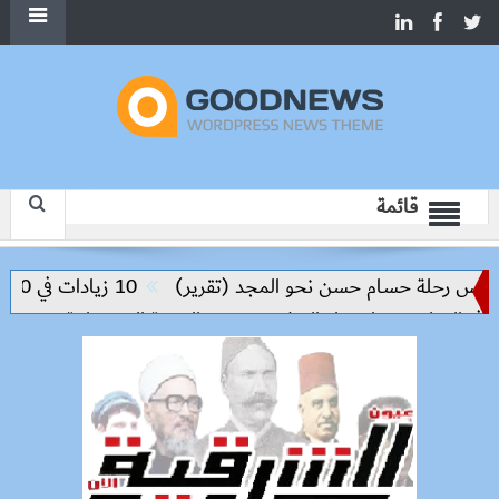
قائمة
ليس رحلة حسام حسن نحو المجد (تقرير)
10 زيادات في 10 سنوات.. هل حان الوقت لرفع دعم البنزين نهائيا؟
 التعليم مفتاح بناء السلام وتحقيق التنمية المستدامة