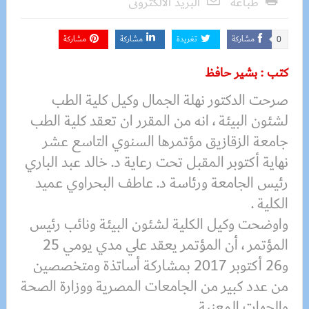
طباعة
البريد الالكترونى
مشاركة
تغريدة
مشاركة
مشاركة
0
كتب : بشير حافظ
صرحت الدكتور نهلة الجمال وكيل كلية الطب
لشئون البيئة ، انه من المقرر ان تعقد كلية الطب
جامعة الزقازيق مؤتمرها السنوي التاسع عشر
نهاية أكتوبر المقبل تحت رعاية د. خالد عبد الباري
رئيس الجامعة ورئاسة د. عاطف البحراوي عميد
الكلية .
واوضحت وكيل الكلية لشئون البيئة ونائب رئيس
المؤتمر ، أن المؤتمر يعقد علي مدي يومي 25
و26 أكتوبر 2017 بمشاركة أساتذة ومتخصصين
من عدد كبير من الجامعات المصرية ووزارة الصحة
والجهات المعنية .