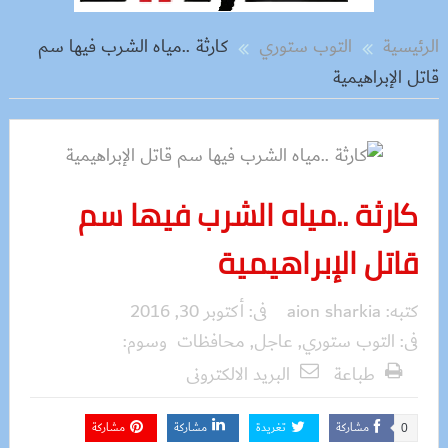
الرئيسية
التوب ستوري
كارثة ..مياه الشرب فيها سم
قاتل الإبراهيمية
كارثة ..مياه الشرب فيها سم
قاتل الإبراهيمية
كتبه:
aion sharkia
فى:
أكتوبر 30, 2016
فى:
التوب ستوري
,
عاجل
,
محافظات
وسوم:
طباعة
البريد الالكترونى
مشاركة
تغريدة
مشاركة
مشاركة
0