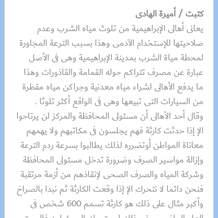
كتبت / أميرة الهادى
يعانى أهالى الإبراهيمية من تلوث مياه الشرب وعدم
صلاحيتها للإستخدام الآدمى وهذا بسبب الترعة المجاورة
لمحطة مياة الشرب بمدينة الإبراهيمية وهى فى الأصل
عبارة عن مصرف تتراكم حوله القمامة والقاذورات وهذا
ما يدفع الأهالى لشراء مياه معدنية وجراكن مياه مقطرة
من السيارات التى تبيعها وهى فى الواقع أكثر تلوثا .
وقال أحد الأهالى أن مسئولى المحافظة والمركز لن يرتاحوا
الإ إذا حدثت كارثة فهم يجلسون فى مكاتبهم ولا يهمهم
معاناة المواطن أوتضرره لذلك يطالبوا بسرعة ردم الترعة
وإزالة مواسير الصرف وضرورة تدخل مسئولى المحافظة
وشركة المياه والصرف الصحى لإنقاذهم من أزمة مرتقبة
فنحن دائما لا نتحرك الإ إذا وقعت الكارثة ثم نبدا بالصراخ
وأكبر مثال على ذلك هو كارثة تسمم 600 شخص فى