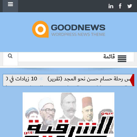
قائمة
ليس رحلة حسام حسن نحو المجد (تقرير)
10 زيادات في 10 سنوات.. هل حان الوقت لرفع دعم البنزين نهائيا؟
والحد من مخاطر مرض السعار
وزيرة الإسكان تسرّع توفيق أوض