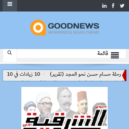
قائمة
 رحلة حسام حسن نحو المجد (تقرير)
10 زيادات في 10 سنوات.. هل حان الوقت لرفع دعم البنزين نهائيا؟
تعليم مفتاح بناء السلام وتحقيق التنمية المستدامة