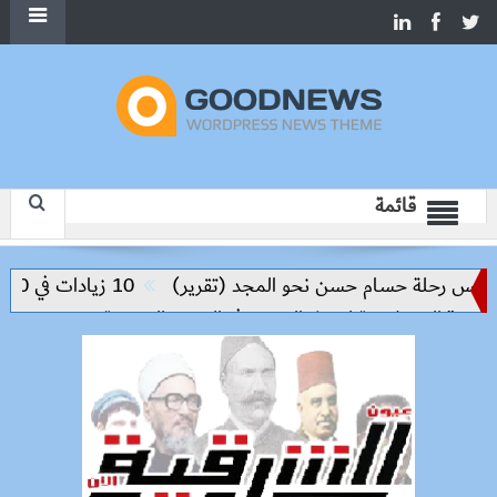
قائمة
ليس رحلة حسام حسن نحو المجد (تقرير)
10 زيادات في 10 سنوات.. هل حان الوقت لرفع دعم البنزين نهائيا؟