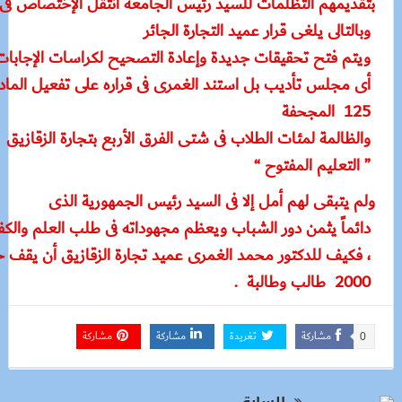
بتقديمهم التظلمات للسيد رئيس الجامعة انتقل الإختصاص فى ه
وبالتالى يلغى قرار عميد التجارة الجائر
ويتم فتح تحقيقات جديدة وإعادة التصحيح لكراسات الإجابات 
أى مجلس تأديب بل استند الغمرى فى قراره على تفعيل الماد
125 المجحفة
والظالمة لمئات الطلاب فى شتى الفرق الأربع بتجارة الزقازيق
” التعليم المفتوح “
ولم يتبقى لهم أمل إلا فى السيد رئيس الجمهورية الذى
دائماً يثمن دور الشباب ويعظم مجهوداته فى طلب العلم والك
، فكيف للدكتور محمد الغمرى عميد تجارة الزقازيق أن يقف 
2000 طالب وطالبة .
مشاركة
تغريدة
مشاركة
مشاركة
0
السابق