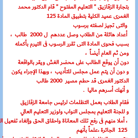
بتجارة الزقازيق ” التعليم المفتوح ” قام الدكتور محمد
الغمرى عميد الكلية بتطبيق المادة 125
والتى تجيز لصفته برسوب
أعداد هائلة من الطلاب وصل عددهم ل 2000 طالب ،
بسبب فحوى المادة التى تقرر الرسوب فى التيرم بأكمله
ومن ثم العام أيضاً ،
دون أن يوقع الطالب على محضر الغش ويقر بالواقعة
و دون أن يتم عمل مجلس للتأديب ، وبهذا الإجراء يكون
الدكتور الغمرى قد حطم مصير 2000 طالب
و أنهك أسرهم ماليا .
فقام الطلاب بعمل التظلمات لرئيس جامعة الزقازيق
و للجنة التعليم بمجلس النواب ولوزير التعليم العالي
، أملا منهم فى رفع تلك المعاناة واحقاق الحق وإلغاء تفعيل ال
125 الجائرة ،علماً بأنهم