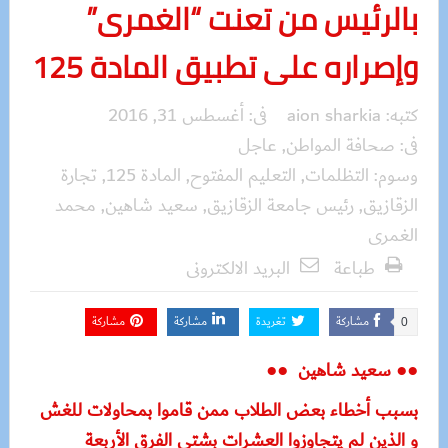
بالرئيس من تعنت “الغمرى”
وإصراره على تطبيق المادة 125
كتبه:
aion sharkia
فى:
أغسطس 31, 2016
فى:
صحافة المواطن
,
عاجل
وسوم:
التظلمات
,
التعليم المفتوح
,
المادة 125
,
تجارة
الزقازيق
,
رئيس جامعة الزقازيق
,
سعيد شاهين
,
محمد
الغمرى
طباعة
البريد الالكترونى
مشاركة
تغريدة
مشاركة
مشاركة
0
●● سعيد شاهين ●●
بسبب أخطاء بعض الطلاب ممن قاموا بمحاولات للغش
و الذين لم يتجاوزوا العشرات بشتى الفرق الأربعة