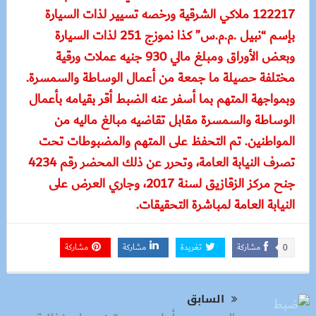
122217 ملاكي الشرقية ورخصه تسيير لذات السيارة
بإسم “نبيل .م.م.س” كذا نموزج 251 لذات السيارة
وبعض الأوراق ومبلغ مالي 930 جنيه عملات ورقية
مختلفة حصيلة ما جمعة من أعمال الوساطة والسمسرة.
وبمواجهة المتهم بما أسفر عنه الضبط أقر بقيامه بأعمال
الوساطة والسمسرة مقابل تقاضيه مبالغ ماليه من
المواطنين. تم التحفظ على المتهم والمضبوطات تحت
تصرف النيابة العامة، وتحرر عن ذلك المحضر رقم 4234
جنح مركز الزقازيق لسنة 2017، وجاري العرض على
النيابة العامة لمباشرة التحقيقات.
مشاركة
تغريدة
مشاركة
مشاركة
0
السابق