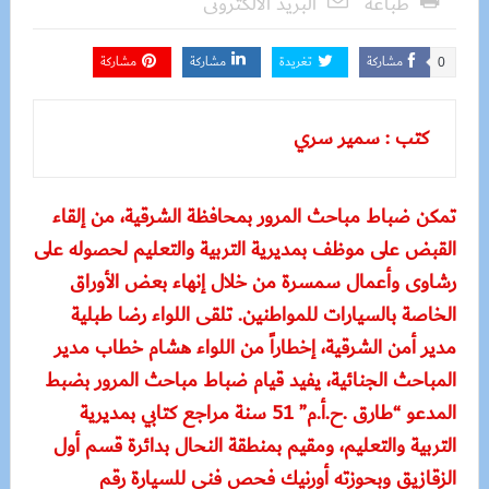
طباعة
البريد الالكترونى
مشاركة
تغريدة
مشاركة
مشاركة
0
كتب : سمير سري
تمكن ضباط مباحث المرور بمحافظة الشرقية، من إلقاء
القبض على موظف بمديرية التربية والتعليم لحصوله على
رشاوى وأعمال سمسرة من خلال إنهاء بعض الأوراق
الخاصة بالسيارات للمواطنين. تلقى اللواء رضا طبلية
مدير أمن الشرقية، إخطاراً من اللواء هشام خطاب مدير
المباحث الجنائية، يفيد قيام ضباط مباحث المرور بضبط
المدعو “طارق .ح.أ.م” 51 سنة مراجع كتابي بمديرية
التربية والتعليم، ومقيم بمنطقة النحال بدائرة قسم أول
الزقازيق وبحوزته أورنيك فحص فني للسيارة رقم