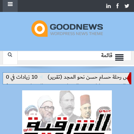
قائمة
يس رحلة حسام حسن نحو المجد (تقرير)
10 زيادات في 10 سنوات.. هل حان الوقت لرفع دعم البنزين نهائيا؟
والحد من مخاطر مرض السعار
وزيرة الإسكان تسرّع توفيق أوضا