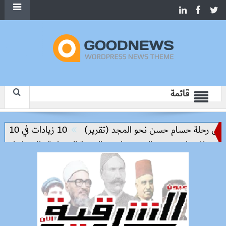
قائمة
س رحلة حسام حسن نحو المجد (تقرير)
10 زيادات في 10 سنوات.. هل حان الوقت لرفع دعم البنزين نهائيا؟
للمنيا ويوسف الصديق لدعم التنمية العمرانية والاستثمار
مصر