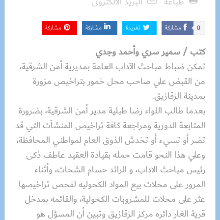
طباعة
البريد الالكترونى
مشاركة
تغريدة
مشاركة
مشاركة
0
كتب / سمير سري وأحمد وجدي
تمكن ضباط مباحث الآداب العامة بمديرية أمن الشرقية،
من القبض علي صاحب محل خمور بتراخيص مزورة
بمدينة الزقازيق.
بعدما طالب اللواء رضا طبلية مدير أمن الشرقية، بضرورة
المتابعة الدورية ومراجعة كافة تراخيص المنشآت التي قد
تضر أو تسيء أو تخدش الذوق العام لمواطني المحافظة،
وعلي هذا النحو قامت حمله بقيادة العقيد عاطف ذكى
رئيس مباحث الاداب، و الرائد حسام الشحات، وأثناء
المرور على محلات بيع المواد الكحوليه لفحص تراخيصها
عثر على محلات للمشروبات الكحولية، والقائمه بمدخل
قرية الغار دائره مركز الزقازيق وتبين أن المسؤل هو