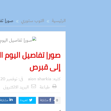
الرئيسية
التوب ستوري
صور| تفا
صور| تفاصيل اليوم ا
إلى قبرص
كتبه:
aion sharkia
فى:
نوفمبر 20, 2017
طباعة
البريد الالكترونى
مشاركة
تغريدة
مشاركة
0