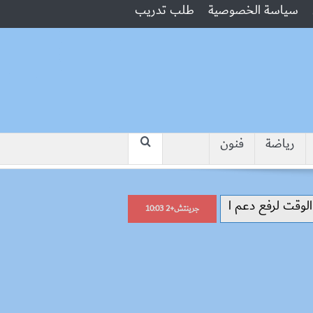
سياسة الخصوصية
طلب تدريب
رياضة
فنون
“جبروت امرأة”.. مارست الرذيلة أمام زو
جرينتش+2 10:03