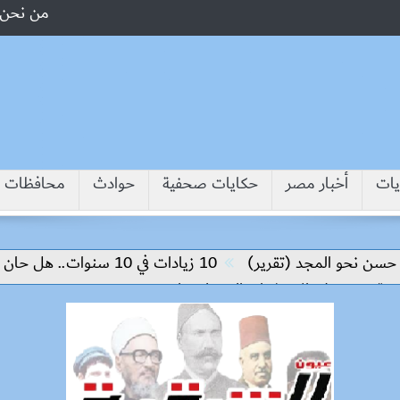
من نحن
يات
أخبار مصر
حكايات صحفية
حوادث
محافظات
حو المجد (تقرير)
10 زيادات في 10 سنوات.. هل حان الوقت لرفع دعم البنزين نهائيا؟
 على الاستثمار والتكنولوجيا