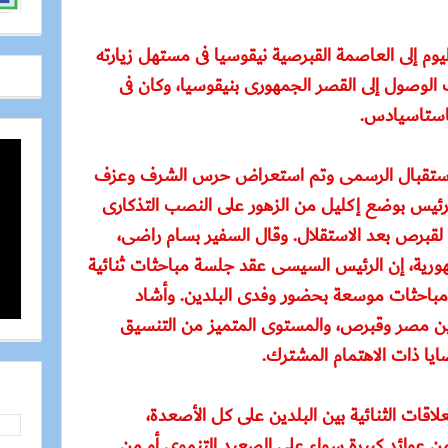
وم إلى العاصمة القبرصية نيقوسيا فى مستهل زيارته
الوصول إلى القصر الجمهورى بنيقوسيا، وكان فى
ناستاسيادس.
استقبال الرسمى وتم استعراض حرس الشرف وعزف
الرئيس بوضع إكليل من الزهور على النصب التذكارى
لقبرص بعد الاستقلال. وقال السفير بسام راضى،
رية، إن الرئيس السيسى عقد جلسة مباحثات ثنائية
مباحثات موسعة بحضور وفدى البلدين. وأشاد
 بين مصر وقبرص، والمستوى المتميز من التنسيق
يا ذات الاهتمام المشترك.
لاقات الثنائية بين البلدين على كل الأصعدة،
ن عوائد كبيرة سواء على الصعيد التنموى أو من