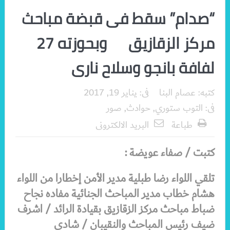
“صدام” سقط فى قبضة مباحث
مركز الزقازيق وبحوزته 27
لفافة بانجو وسلاح نارى
كتبه:
عصام البنا
فى:
يناير 19, 2017
فى:
التوب ستوري
,
حوادث
,
صور
طباعة
البريد الالكترونى
كتبت / صفاء عويضة :
تلقي اللواء رضا طبلية مدير الأمن إخطارا من اللواء
هشام خطاب مدير المباحث الجنائية مفاده نجاح
ضباط مباحث مركز الزقازيق بقيادة الرائد / اشرف
ضيف رئيس المباحث والنقيبان / شادى