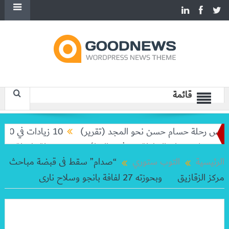
قائمة
يس رحلة حسام حسن نحو المجد (تقرير)
10 زيادات في 10 سنوات.. هل حان الوقت لرفع دعم البنزين نهائيا؟
غولا تودعان البطولة من ثمن النهائي
بعد رحلة طويلة.. ميسي يع
الرئيسية
التوب ستوري
“صدام” سقط فى قبضة مباحث
مركز الزقازيق وبحوزته 27 لفافة بانجو وسلاح نارى