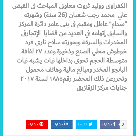
الكفراوى ووليد ثروت معاونى المباحث فى القبض
علي محمد رجب شعبان (26 سنة) وشهرته
“صدام” عاطل ومقيم فى بنى عامر دائرة المركز
والسابق إتهامه في العديد من قضايا الإتجارفى
المخدرات والسرقة وبحوزته سلاح نارى فرد
خرطوش محلي الصنع وذخيرة وعدد ٢٧ لفافة
متوسطة الحجم تحوى بداخلها نبات يشبه نبات
البانجو المخدر ومبالغ مالية وهاتف محمول
وتحررعن ذلك المحضر رقم١٨٨٥ لسنة ٢٠١٧
جنايات مركز الزقازيق
مشاركة
تغريدة
مشاركة
مشاركة
0