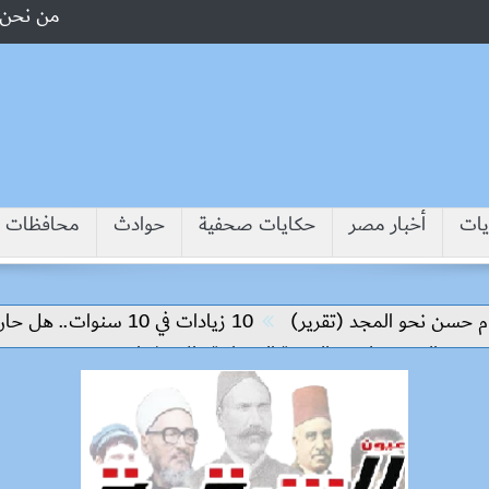
من نحن
يات
أخبار مصر
حكايات صحفية
حوادث
محافظات
ن نحو المجد (تقرير)
10 زيادات في 10 سنوات.. هل حان الوقت لرفع دعم البنزين نهائيا؟
لصديق لدعم التنمية العمرانية والاستثمار