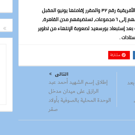
يذكر أن مصر ستستضيف بطولة الأمم الأفريقية رقم ٣٢ والمقرر إقامتها يونيو المقبل
بمشاركة ٢٤ منتخباً إفريقيا، تم تقسيمهم إلى ٦ مجموعات، تستضيفهم مدن القاهرة،
 بعد إستبعاد بورسعيد لصعوبة الإنتهاء من تطوير
تادات .
مشاركة
التالى
إطلاق إسم الشهيد أحمد عبد
بعد
الرازق على ميدان مدخل
الوحدة المحلية بالصوفية بأولاد
صقر