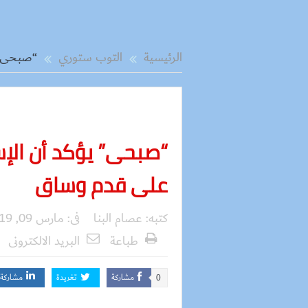
الرئيسية
التوب ستوري
“صبحى” ي
“صبحى” يؤكد أن الإس
على قدم وساق
كتبه:
عصام البنا
فى:
مارس 09, 2019
طباعة
البريد الالكترونى
مشاركة
تغريدة
مشاركة
0