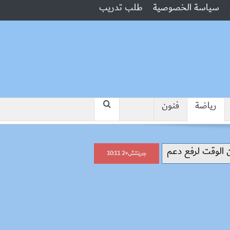
سياسة الخصوصية
طلب تدريب
رياضة
فنون
“جبروت امرأة”.. مارست الرذيلة أمام
جرينتش+2 10:11