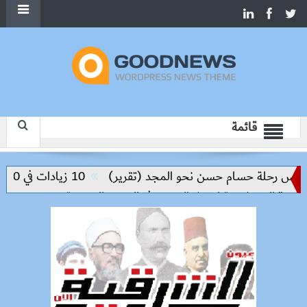
قائمة
ليس رحلة حسام حسن نحو المجد (تقرير)
10 زيادات في 10 سنوات.. هل حان الوقت لرفع دعم البنزين نهائيا؟