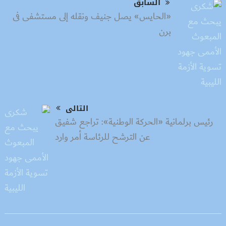
السابق
«الحايس» يصل جنيف ونقله إلى مستشفى فى
برن
التالى
رئيس برلمانية «الحركة الوطنية»: تراجع شفيق
عن الترشح للرئاسة أمر وارد