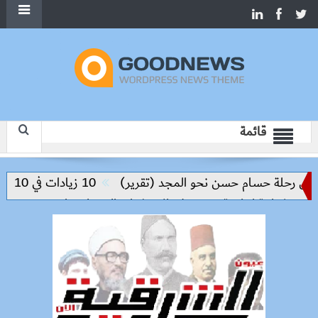
قائمة
س رحلة حسام حسن نحو المجد (تقرير)
10 زيادات في 10 سنوات.. هل حان الوقت لرفع دعم البنزين نهائيا؟
راكة إنتاجية ترتكز على الاستثمار والتكنولوجيا