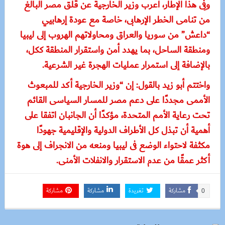
وفِى هذا الإطار، أعرب وزير الخارجية عن قلق مصر البالغ
من تنامى الخطر الإرهابى، خاصة مع عودة إرهابيي
“داعش” من سوريا والعراق ومحاولاتهم الهروب إلى ليبيا
ومنطقة الساحل، بما يهدد أمن واستقرار المنطقة ككل،
بالإضافة إلى استمرار عمليات الهجرة غير الشرعية.
واختتم أبو زيد بالقول: إن “وزير الخارجية أكد للمبعوث
الأممى مجددًا على دعم مصر للمسار السياسى القائم
تحت رعاية الأمم المتحدة، مؤكدًا أن الجانبان اتفقا على
أهمية أن تبذل كل الأطراف الدولية والإقليمية جهودًا
مكثفة لاحتواء الوضع فى ليبيا ومنعه من الانجراف إلى هوة
أكثر عمقًا من عدم الاستقرار والانفلات الأمنى.
مشاركة
تغريدة
مشاركة
مشاركة
0