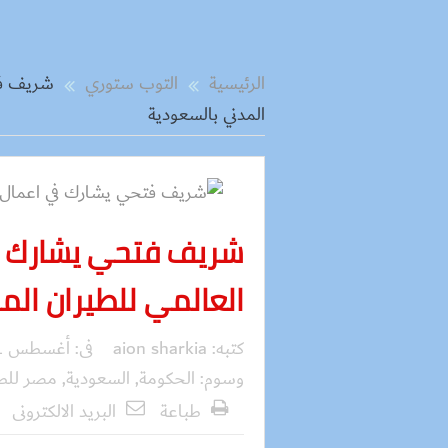
الرئيسية
التوب ستوري
شريف فتح
المدني بالسعودية
شريف فتحي يشارك في
العالمي للطيران الم
كتبه:
aion sharkia
فى:
أغسطس 31, 2016
وسوم:
الحكومة
,
السعودية
,
مصر للط
طباعة
البريد الالكترونى