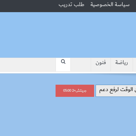
سياسة الخصوصية
طلب تدريب
رياضة
فنون
“جبروت امرأة”.. مارست الرذيلة أمام 
جرينتش+2 05:00