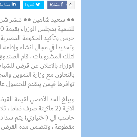
مشاركة
تغريدة
مشاركة
0
●● سعيد شاهين ●● ننشر شرو
حرص وتأكيد الحكومة المصرية ع
وتحديدا في مجال انشاء وإقامة ا
لتلك المشروعات ، قام الصندوق 
الوزراء بالاعلان عن قرض للشبا
بالتعاون مع وزارة التموين والتج
توافرها فيمن يتقدم للحصول عل
الآنية (2 ماكينة صرف نقاط
مقطوعة ، وتتضمن مدة القرض فترة س