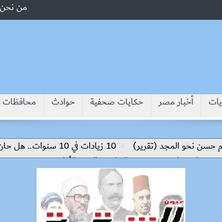
من نحن
يات
أخبار مصر
حكايات صحفية
حوادث
محافظات
 نحو المجد (تقرير)
10 زيادات في 10 سنوات.. هل حان الوقت لرفع دعم البنزين نهائيا؟
فى طه يقود مسيرة التطوير والتميز الأكاديمي