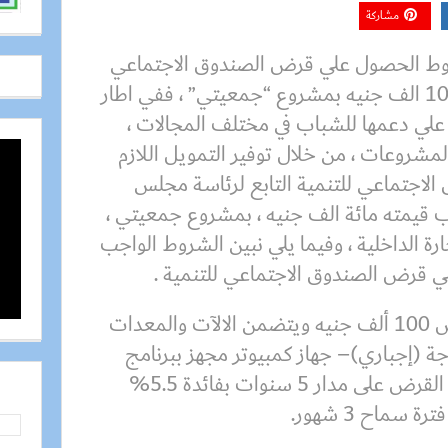
مشاركة
ط الحصول علي قرض الصندوق الاجتماعي
للتنمية بمجلس الوزراء بقيمة 100 الف جنيه بمشروع “جمعيتي” ، ففي اطار
لي دعمها للشباب في مختلف المجالات ،
لمشروعات ، من خلال توفير التمويل اللازم
الاجتماعي للتنمية التابع لرئاسة مجلس
ب قيمته مائة الف جنيه ، بمشروع جمعيتي ،
ارة الداخلية ، وفيما يلي نبين الشروط الواجب
ي قرض الصندوق الاجتماعي للتنمية .
ويبلغ الحد الأقصي لقيمة القرض 100 ألف جنيه ويتضمن الالآت والمعدات
 ، ثلاجة (إجباري)– جهاز كمبيوتر مجهز ببرنامج
حاسب آلي (اختياري) يتم سداد القرض على مدار 5 سنوات بفائدة 5.5%
ماح 3 شهور.