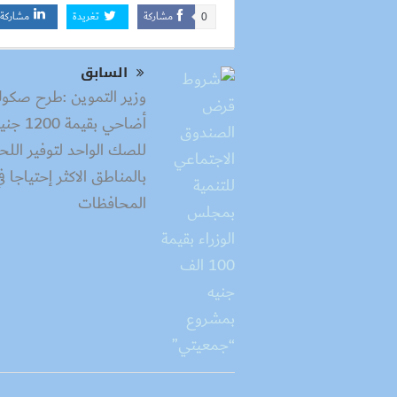
مشاركة
تغريدة
مشاركة
0
السابق
وزير التموين :طرح صكو
أضاحي بقيمة 1200 
للصك الواحد لتوفير اللح
بالمناطق الاكثر إحتياجا ف
المحافظات