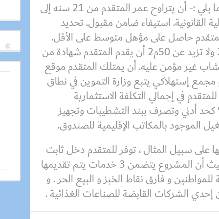
وشروط الحصول علي القرض كما يلي :- أن يتراوح عمر المتقدم من 21 سنه إلى
هلية القانونية. استيفاء ضامن مقبول. تحديد
لمتقدم حاصل على مؤهل متوسط على الأقل.
مساحة المكان لا تقل عن 30م2 ولا تزيد عن 50م2 أن يقدم المتقدم شهادة من
الشاب غير مؤمن عليه. أن يمتلك المتقدم موقع
مجمع إستهلاكي يتبع وزارة التموين في نطاق
لمتقدم في إجمالي التكلفة الاستثمارية
روع يجب لا تقل عن 10% كحد أدني وتصرف ببند التشطيبات وتجهيز
شغيل الموجود بالمكاتب الإقليمية للصندوق.
 على سبيل المثال ، توفر للمتقدم دخل ثابت
من استبدال فارق نقاط الخبز حيث أن المشروع يتضمن 3 خدمات يتم تقديمها
لمواطنين و فارق نقاط الخبز و البيع الحر . و
إحدي الشركات القابضة للصناعات الغذائية .