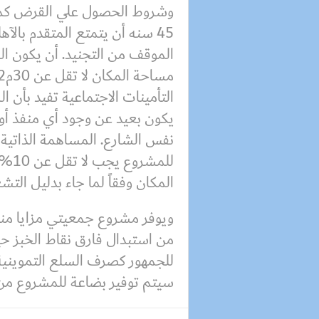
45 سنه أن يتمتع المتقدم بالآ
الموقف من التجنيد. أن يكون ا
التأمينات الاجتماعية تفيد بأن 
يكون بعيد عن وجود أي منفذ أو 
نفس الشارع. المساهمة الذاتية ل
للمش
المكان وفقاً لما جاء بدليل الت
ويوفر مشروع جمعيتي مزايا منها
للجمهور كصرف السلع التموينية ل
سيتم توفير بضاعة للمشروع من 