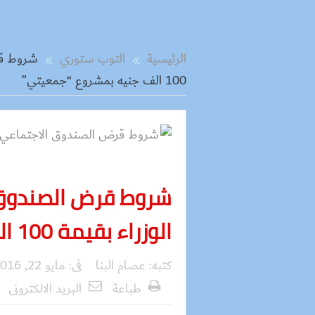
الرئيسية
التوب ستوري
شروط قر
100 الف جنيه بمشروع “جمعيتي”
شروط قرض الصندوق 
الوزراء بقيمة 100 الف جنيه بمشروع “جمعيتي”
كتبه:
عصام البنا
فى:
مايو 22, 2016
طباعة
البريد الالكترونى