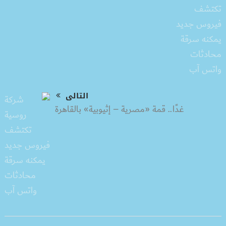
التالى
غدًا.. قمة «مصرية – إثيوبية» بالقاهرة