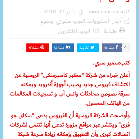
كتبه:
aion sharkia
فى:
يناير 17, 2018
فى:
أخبار -المديريات
,
التوب ستوري
وسوم:
طباعة
البريد الالكترونى
مشاركة
تغريدة
مشاركة
مشاركة
0
كتب:سمير سري.
أعلن خبراء من شركة “مختبر كاسبرسكى” الروسية عن
اكتشاف فيروس جديد يصيب أجهزة أندرويد ويمكنه
سرقة نصوص محادثات واتس آب و تسجيلات المكالمات
من الهاتف المحمول.
وأوضحت الشركة الروسية أن الفيروس يدعى “سكاى جو
فرى” وينتشر عبر مواقع مزورة تدعى أنها تنتمى لشركات
اتصالات كبرى وأن التطبيق بإمكانه زيادة سرعة شبكة