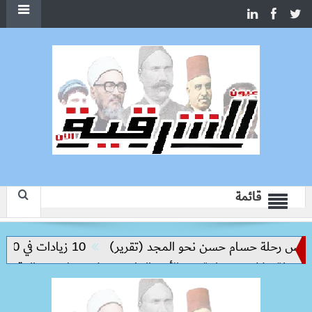
قائمة
يس رحلة حسام حسن نحو المجد (تقرير)
10 زيادات في 10 سنوات.. هل حان الوقت لرفع دعم البنزين نهائيا؟
الأمن العام يضبط 15 طن من الدقيق الأبيض المدعم