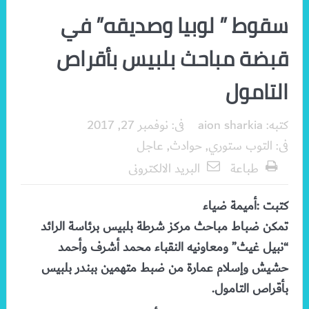
سقوط ” لوبيا وصديقه” في
قبضة مباحث بلبيس بأقراص
التامول
كتبه:
aion sharkia
فى:
نوفمبر 27, 2017
فى:
التوب ستوري
,
حوادث
,
عاجل
طباعة
البريد الالكترونى
كتبت :أميمة ضياء
تمكن ضباط مباحث مركز شرطة بلبيس برئاسة الرائد
“نبيل غيث” ومعاونيه النقباء محمد أشرف وأحمد
حشيش وإسلام عمارة من ضبط متهمين ببندر بلبيس
بأقراص التامول.