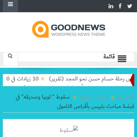
قائمة
يس رحلة حسام حسن نحو المجد (تقرير)
10 زيادات في 10 سنوات.. هل حان الوقت لرفع دعم البنزين نهائيا؟
ديع والده خورخي
أسعار الخضروات و الفاكهة في سوق العبور اليوم الأحد
الرئيسية
التوب ستوري
سقوط ” لوبيا وصديقه” في
قبضة مباحث بلبيس بأقراص التامول