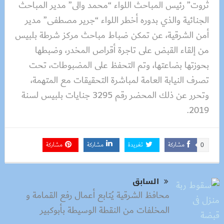
ثروت” رئيس المباحث اللواء “محمد والى” مدير المباحث
الجنائية والذي بدوره أخطر اللواء “جرير مصطفى” مدير
أمن الشرقية، عن تمكن ضباط مباحث مركز شرطة بلبيس
من إلقاء القبض على تاجرة أقراص المخدر، وضبطها
بحوزتها بضاعتها، وتم التحفظ على المضبوطات، تحت
تصرف النيابة العامة لمباشرة التحقيقات مع المتهمة،
وتحرر عن ذلك المحضر رقم 3295 جنايات بلبيس لسنة
2019.
مشاركة
تغريدة
مشاركة
مشاركة
0
السابق
محافظ الشرقية يُتابع أعمال رفع القمامة و
المخلفات من النقطة الوسيطة بأبوكبير