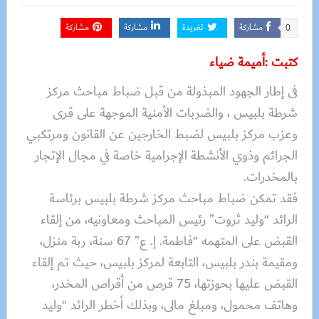
مشاركة
تغريدة
مشاركة
مشاركة
0
كتبت :أميمة ضياء
فى إطار الجهود المبذولة من قبل ضباط مباحث مركز
شرطة بلبيس ، والضربات الأمنية الموجهة على قرى
وعزب مركز بلبيس لضبط الخارجين عن القانون ومرتكبي
الجرائم وذوي الأنشطة الإجرامية خاصة في مجال الإتجار
بالمخدرات.
فقد تمكن ضباط مباحث مركز شرطة بلبيس برئاسة
الرائد “وليد ثروت” رئيس المباحث ومعاونيه، من إلقاء
القبض على المتهمه “فاطمة. إ. ع” 67 سنة، ربة منزل،
ومقيمة بندر بلبيس، التابعة لمركز بلبيس، حيث تم إلقاء
القبض عليها بحوزتها، 75 قرص من أقراص المخدر،
وهاتف محمول، ومبلغ مالى، وبذلك أخطر الرائد “وليد