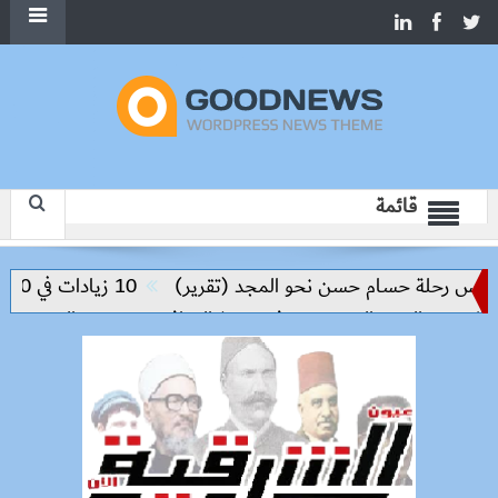
قائمة
يس رحلة حسام حسن نحو المجد (تقرير)
10 زيادات في 10 سنوات.. هل حان الوقت لرفع دعم البنزين نهائيا؟
ق والعبور الجديدة وتدفع تنفيذ المرافق
سعر الحديد والاسمنت ا