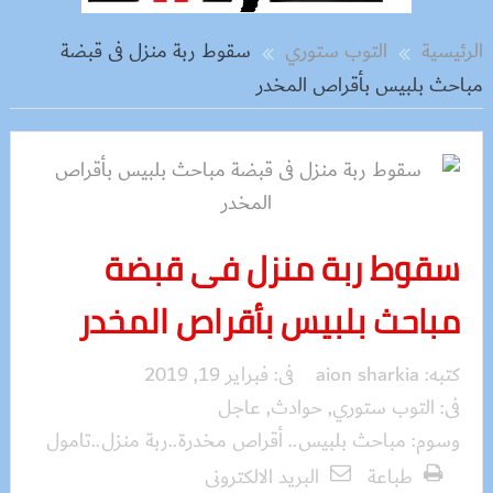
الرئيسية
التوب ستوري
سقوط ربة منزل فى قبضة
مباحث بلبيس بأقراص المخدر
سقوط ربة منزل فى قبضة
مباحث بلبيس بأقراص المخدر
كتبه:
aion sharkia
فى:
فبراير 19, 2019
فى:
التوب ستوري
,
حوادث
,
عاجل
وسوم:
مباحث بلبيس.. أقراص مخدرة..ربة منزل..تامول
طباعة
البريد الالكترونى