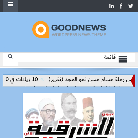
قائمة
ليس رحلة حسام حسن نحو المجد (تقرير)
10 زيادات في 10 سنوات.. هل حان الوقت لرفع دعم البنزين نهائيا؟
 شراكة إنتاجية ترتكز على الاستثمار والتكنولوجيا