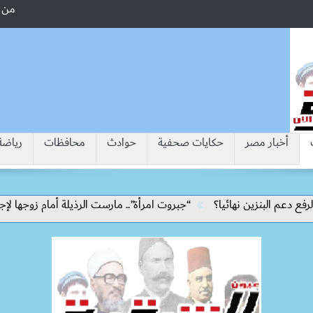
من 
أخبار مصر
حكايات صحفية
حوادث
محافظات
رياضة
“جبروت امرأة”.. مارست الرذيلة أمام زوجها لإجباره عل