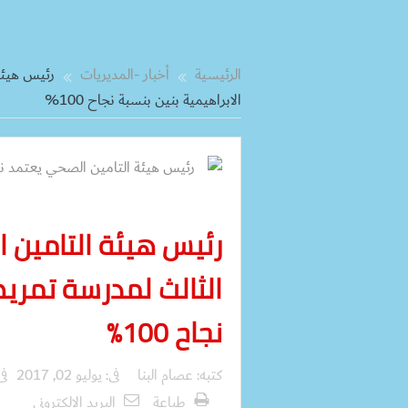
الرئيسية
أخبار -المديريات
رئيس هيئة
الابراهيمية بنين بنسبة نجاح 100%
رئيس هيئة التامين 
الثالث لمدرسة تمريض
نجاح 100%
كتبه:
عصام البنا
فى:
يوليو 02, 2017
فى
طباعة
البريد الالكترونى