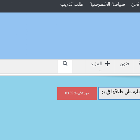
نحن
سياسة الخصوصية
طلب تدريب
فنون
المزيد
ي طلاقها في بولاق الدكرور
‘بتحب الفول والطعمية’.. نجمة بوليوود هين
جرينتش+2 03:55