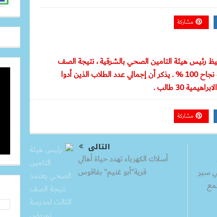
مشاركة
فيظ رئيس هيئة التامين الصحي بالشرقية ، نتيجة الصف
الثالث لمدرسة تمريض الابراهيمية بنسبة نجاح 100 % . يذكر أن إجمالي عدد الطلاب الذين أدوا
ة 30 طالب .
مشاركة
التالى
أسلاك الكهرباء تهدد حياة أهالي
قرية”أبو غنيم” بفاقوس
ي سير
تمع