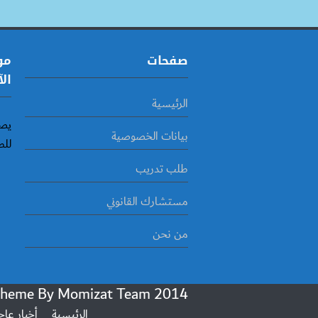
صفحات
مو
الآ
الرئيسية
يصد
بيانات الخصوصية
للط
طلب تدريب
مستشارك القانوني
من نحن
Momizat Team
2014 Powered By Wordpress, Goodnews Theme By
الرئيسية
أخبار عاج