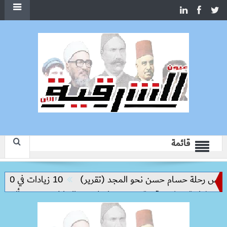
قائمة
يس رحلة حسام حسن نحو المجد (تقرير)
10 زيادات في 10 سنوات.. هل حان الوقت لرفع دعم البنزين نهائيا؟
تثنائية تكشف قيمة نجم نيوكاسل
التنازل عن 550 ألف دولار.. كواليس رحيل سيف الدين الجزيري عن الزمالك