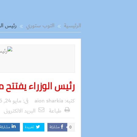
الرئيسية
التوب ستوري
رئيس الو
رئيس الوزراء يفتتح 
كتبه:
aion sharkia
فى:
مايو 24, 2016
طباعة
البريد الالكترونى
مشاركة
تغريدة
مشاركة
0