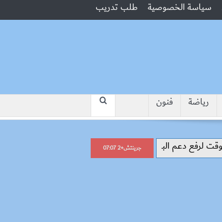
سياسة الخصوصية
طلب تدريب
رياضة
فنون
“جبروت امرأة”.. مارست الرذيلة أمام زو
جرينتش+2 07:07