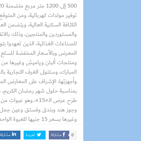
توفير مولدات كهربائية، ومن المتوق
الكثافة السكنية العالية، ويتضمن ال
للصناعات الغذائية، الذين تعهدوا بتو
المعرض وبالأسعار المخفضة للسلع 
ومنتجات ألبان وياميش وغيرها من ا
المبارك، وستتولى الغرف التجارية بال
وأجهزتها، الإشراف على المعارض المق
بمناسبة حلول شهر رمضان الكريم، بد
طرح عرض الـ«15»، وهو
وجوز هند وبندق وفستق وعين جمل و
وغيرها بسعر 15 جنيها للعبوة الواحدة.
مشاركة
تغريدة
مشاركة
0