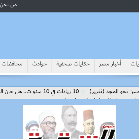
من نحن
يات
أخبار مصر
حكايات صحفية
حوادث
محافظات
و المجد (تقرير)
10 زيادات في 10 سنوات.. هل حان الوقت لرفع دعم البنزين نهائيا؟
 على الاستثمار والتكنولوجيا