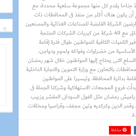
500 إلى 1200 متر مربع متضمنة 20 جناحا يقدم كل منها مجموعة سلعية محددة، مع
ع أن يكون هناك أكثر من منفذ فى المحافظات ذات
عارضين الشركة القابضة للصناعات الغذائية والمصنعين
والمستوردين والمنتجين، وذلك بالاتفاق مع 49 شركة من كبريات الشركات المنتجة
فير الكميات الكافية للمواطنين طوال فترة إقامة
الأساسية من خضراوات وفواكه ولحوم ودواجن،
لسلع التى يحتاج إليها المواطنون خلال شهر رمضان
محافظات بالتعاون مع وزارة التموين والتجارة الداخلية
امة بدائرة المحافظة. وتيسيرا على المواطنين
أت فروع المجمعات الاستهلاكية وشركتا الجملة فى
 عبوات من ياميش رمضان مثل الفول السودانى المقشر وزبيب
قمر الدين وكركديه وتين مجفف وقراصيا ومخللات
مشاركة