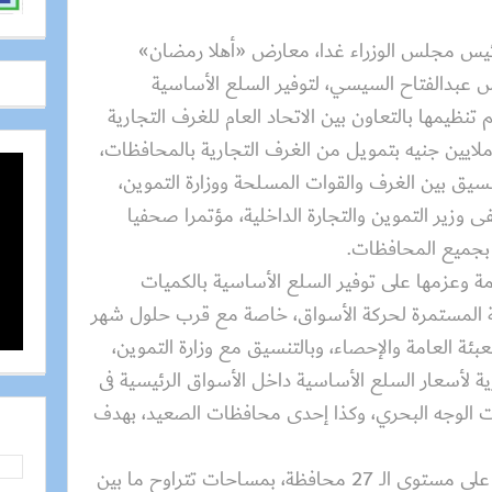
يس مجلس الوزراء غدا، معارض «أهلا رمضان»
س عبدالفتاح السيسي، لتوفير السلع الأساسية
نظيمها بالتعاون بين الاتحاد العام للغرف التجارية
زارة التموين، بتكلفة تصل لنحو 9 ملايين جنيه بتمويل من الغرف التجارية بالمحافظات،
ها بالتنسيق بين الغرف والقوات المسلحة ووزارة التموين،
ى وزير التموين والتجارة الداخلية، مؤتمرا صحفيا
 بجميع المحافظات.
وعزمها على توفير السلع الأساسية بالكميات
عة المستمرة لحركة الأسواق، خاصة مع قرب حلول شهر
بئة العامة والإحصاء، وبالتنسيق مع وزارة التموين،
ة لأسعار السلع الأساسية داخل الأسواق الرئيسية فى
ت الوجه البحري، وكذا إحدى محافظات الصعيد، بهدف
وقد تم اختيار أماكن إقامة المعارض على مستوى الـ 27 محافظة، بمساحات تتراوح ما بين