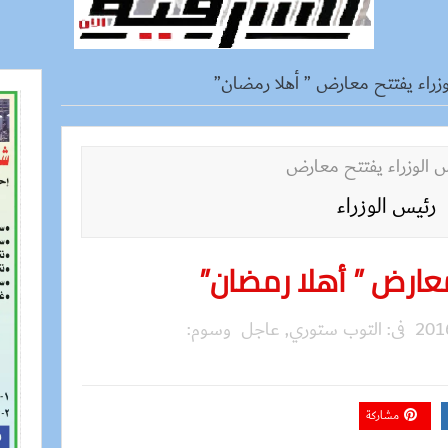
زراء يفتتح معارض ” أهلا رمضان”
رئيس الوزراء
معارض ” أهلا رمضان”
فى:
التوب ستوري
,
عاجل
وسوم:
مشاركة