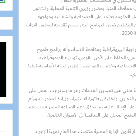
ية ستكون في التخصصات المطلوبة فقط .
اب محافظة المنيا، بحضور وزيري التنمية المحلية، والشئون
مل الحكومة يعتمد على المصداقية والشفافية ومواجهة
ن المقبلين ضمن البرنامج الذي سيتم تقديمه لمجلس النواب
 .
جهة البيروقراطية ومكافحة الفساد، وأنه برنامج طموح
بداية والأمل” ويتضمن 7 محاور هي: الحفاظ على الأمن القومي، ترسيخ الديموقراطية،
لاجتماعية وخدمات المواطنين، تطوير البنية الأساسية، تنفيذ
دي.
كومة مبني على تحسين الخدمات وهو ما يستوجب العمل على
تجاري، وتخفيض فاتورة الاستيراد، وزيادة الصادرات، ورفع
على الإقبال عليه، بما يحقق دعم الصناعة المصرية ويساهم
منتج المحلي على المنافسة في الأسواق العالمية.
 قانون الإدارة المحلية منتصف هذا العام تمهيدًا لإجراء