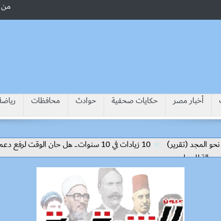
من 
أخبار مصر
حكايات صحفية
حوادث
محافظات
رياضة
جد (تقرير)
10 زيادات في 10 سنوات.. هل حان الوقت لرفع دعم البنزين نهائيا؟