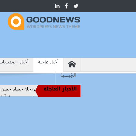
أخبار عاجلة
أخبار -المديريات
الرئيسية
الأخبار العاجلة
من أساطير الملاعب إلى قيادة الفراعنة.. كواليس رحلة حسام حسن نحو الم
رسميًا.. محمد صلاح يرتدي الرقم 10 مع طرابزون سبور ويبعث أول رسالة للجماهير