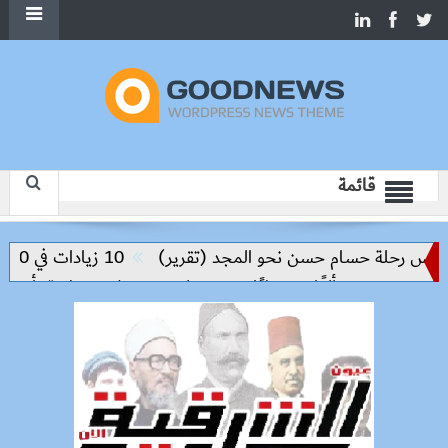
قائمة
ليس رحلة حسام حسن نحو المجد (تقرير)
10 زيادات في 10 سنوات.. هل حان الوقت لرفع دعم البنزين نهائيا؟
 و500 كيلو
حملات بيطرية بأسوان لت