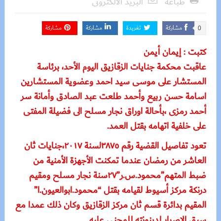
طباعة
البريد الالكترونى
مشاركة
تغريدة
مشاركة
مشاركة
0
كتبت : إيمان أيمن
عاقبت محكمة جنايات الزقازيق اليوم الأحد، برئاسة
المستشار على موسى سيد احمد وعضوية المستشارين
اسامة حسن ربيع وأحمد طلعت عبد الصادق وأمانة سر
أحمد رمزى ،بأحالة اوراق نجار مسلح الى فضيلة المفتى
على خلفية اتهامه بقتل العمد.
تعود تفاصيل القضية رقم ٣٨٧٥لسنة ٢٠١٧،جنايات ثان
العاشر من رمضان عندما تمكنت الأجهزة الأمنية من
ضبط المتهم”محمود.س.ر”٢٧سنة نجار مسلح ومقيم
درنكة مركز أسيوط لقيامه بقتل “محمود.ابوالعيون.ا”
المقيم بدائرة قسم ثان مركز الزقازيق وكان ذلك عمدا مع
سبق الاصرار لدينونته للمجنى عليه.