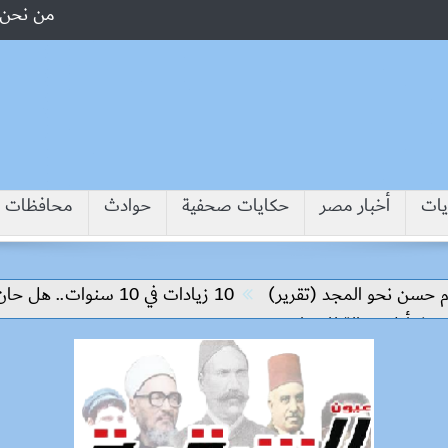
من نحن
يات
أخبار مصر
حكايات صحفية
حوادث
محافظات
ن نحو المجد (تقرير)
10 زيادات في 10 سنوات.. هل حان الوقت لرفع دعم البنزين نهائيا؟