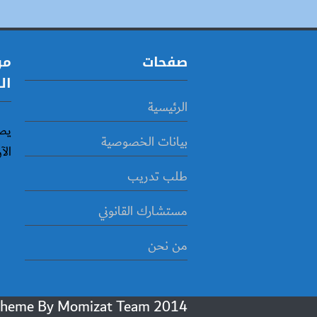
صفحات
مو
ال
الرئيسية
يص
بيانات الخصوصية
الآ
طلب تدريب
مستشارك القانوني
من نحن
Momizat Team
2014 Powered By Wordpress, Goodnews Theme By