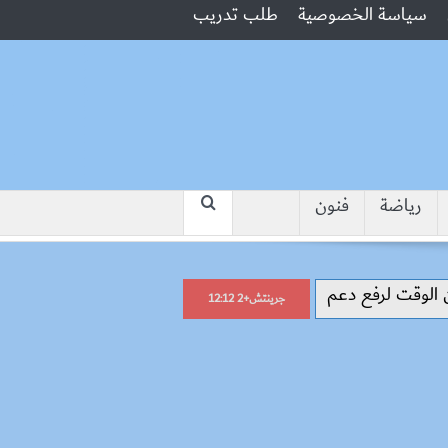
سياسة الخصوصية
طلب تدريب
رياضة
فنون
“جبروت امرأة”.. مارست الرذيلة أما
جرينتش+2 12:12