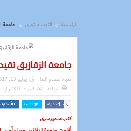
الرئيسية
التوب ستوري
جامعة ال
جامعة الزقازيق تقيم 
كتبه:
عصام البنا
فى:
يونيو 13, 2017
طباعة
البريد الالكترونى
مشاركة
تغريدة
مشاركة
0
كتب:سميرسرى
أقامت جامعة الزقازيق مساء أمس الإ