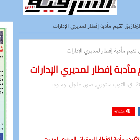
زقازيق تقيم مأدبة إفطار لمديري الإدارات
مأدبة إفطار لمديري الإدارات
فى:
التوب ستوري
,
صور
,
عاجل
وسوم:
مشاركة
ثنين، مأدبة الإفطار الرمضاني السنوي لمديري