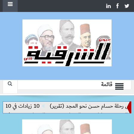
قائمة
س رحلة حسام حسن نحو المجد (تقرير)
10 زيادات في 10 سنوات.. هل حان الوقت لرفع دعم البنزين نهائيا؟
لحد من مخاطر مرض السعار
وزيرة الإسكان تسرّع توفيق أوضاع