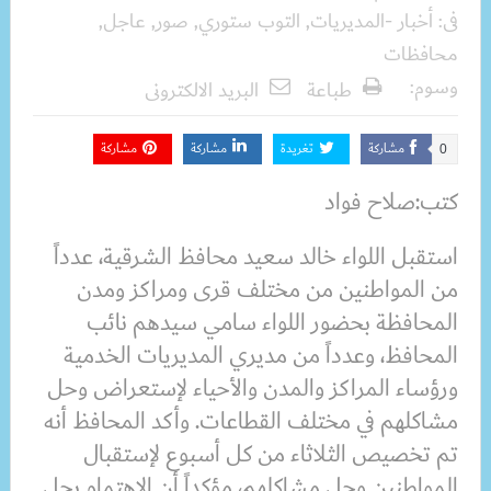
فى:
أخبار -المديريات
,
التوب ستوري
,
صور
,
عاجل
,
محافظات
وسوم:
طباعة
البريد الالكترونى
مشاركة
تغريدة
مشاركة
مشاركة
0
كتب:صلاح فواد
استقبل اللواء خالد سعيد محافظ الشرقية، عدداً
من المواطنين من مختلف قرى ومراكز ومدن
المحافظة بحضور اللواء سامي سيدهم نائب
المحافظ، وعدداً من مديري المديريات الخدمية
ورؤساء المراكز والمدن والأحياء لإستعراض وحل
مشاكلهم في مختلف القطاعات. وأكد المحافظ أنه
تم تخصيص الثلاثاء من كل أسبوع لإستقبال
المواطنين وحل مشاكلهم، مؤكداً أن الإهتمام بحل