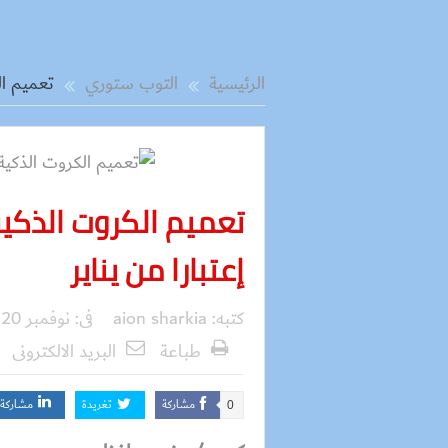
الرئيسية
التوب ستوري
تعميم ال
تعميم الكروت الذكي
إعتبارا من يناير
كتبه:
aion sharkia
فى:
نوفمبر 20, 2016
طباعة
البريد الالكترونى
مشاركة
تغريدة
مشاركة
0