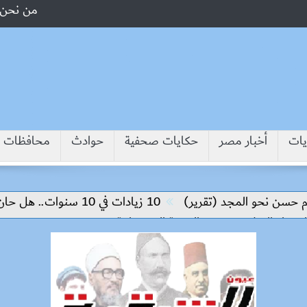
من نحن
يات
أخبار مصر
حكايات صحفية
حوادث
محافظات
 نحو المجد (تقرير)
10 زيادات في 10 سنوات.. هل حان الوقت لرفع دعم البنزين نهائيا؟
ء السلام وتحقيق التنمية المستدامة