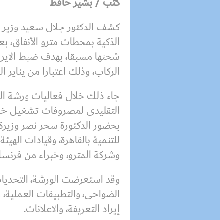
كتب / بشير حافظ
كشف الدكتور جلال سعيد وزير ا
شحنها مسبقا، بهدف ضبط الايرا
الركاب، وذلك اعتبارا من يناير ال
جاء ذلك خلال فعاليات ورشة ال
التقليدى لمصروفات تشغيل خط
بحضور الدكتورة سحر نصر وزيرة ا
للتنمية بالقاهرة، وقيادات الهيئ
وشركة المترو، وخبراء من فرنسا و
وقد استعرضت الورشة، التحديا
الضواحى، والتطبيقات العملية، و
إيراد التعريفة، والاعلانات.