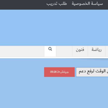
سياسة الخصوصية
طلب تدريب
رياضة
فنون
“جبروت امرأة”.. مارست الرذيلة أمام
جرينتش+2 09:28