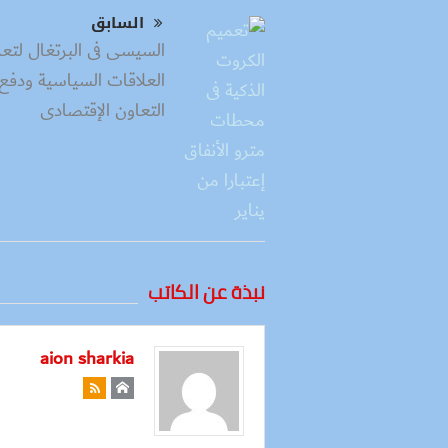
السابق
السيسى فى البرتغال لتعز
العلاقات السياسية ودفع
التعاون الإقتصادى
نبذة عن الكاتب
aion sharkia