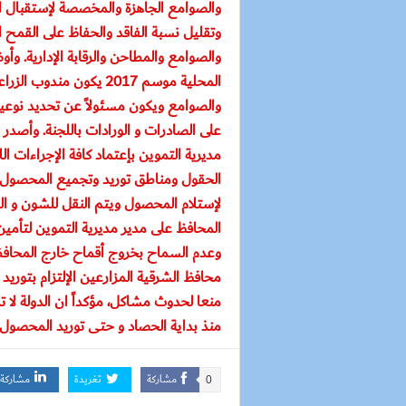
والصوامع الجاهزة والمخصصة لإستقبال الأق
وتقليل نسبة الفاقد والحفاظ على القمح ا
والصوامع والمطاحن والرقابة الإدارية. وأ
المحلية موسم 2017 يكون 
والصوامع ويكون مسئولاً عن تحديد نوعية ا
على الصادرات و الورادات باللجنة. وأصدر 
مديرية التموين بإعتماد كافة الإجراءات ا
الحقول ومناطق توريد وتجميع المحصول و
لإستلام المحصول ويتم النقل للشون و ا
المحافظ على مدير مديرية التموين لتأمي
وعدم السماح بخروج أقماح خارج المحافظة
محافظ الشرقية المزارعين الإلتزام بتور
منعا لحدوث مشاكل، مؤكداً ان الدولة لا ت
منذ بداية الحصاد و حتى توريد المحصول 
مشاركة
تغريدة
مشاركة
0