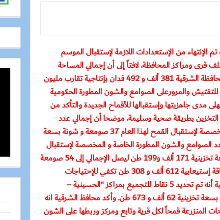
 تم الإنتهاء من الإستعدادات اللازمة لإستقبال الموسم
لف قرى ومراكز المحافظة، لافتاً إلى أن إجمالي المساحة
المنزرعة قمح هذا الموسم بنطاق دائرة محافظة الشرقية 381 ألف و 492 فدان بإنتاجية تقارب مليون
للتفتيش والمرورعلى الصوامع والشون المطورة الحكومية
لى مدى جاهزيتها وإستقبالها للأقماح الجديدة والتأكد من
ية التخزين بطريقة صحية وسليمة، موضحا أن إجمالي عدد
الصوامع والشون المطورة الحكومية والمخصصة لإستقبال القمح لهذا العام 37 صومعة و شونة بسعة
1 طن ، وإجمالي عدد الصوامع والشون المطورة الخاصة و المخصصة لإستقبال
القمح لهذا العام 17 صومعة و شونة بسعة تخزينية 171 ألف و199 طن ليصل الإجمالي إلى 54 صومعة
و شونة مطورة حكومية و قطاع خاص بطاقة إستيعابية 612 ألف و 308 طن تكفي للإحتياجات
المحافظة من القمح. وأشارمحافظ الشرقية أنه تم تحديد 5 نقاط للتجميع بمراكز “الحسينية –
الصالحية – ديرب نجم – أبو كبير – ههيا” بسعة تخزينية 62 ألف و 673 طن. وأكد محافظ الشرقية انه
ت المنزرعة قمحاً لكل قرية وتابع ومركز وربطها على الشون