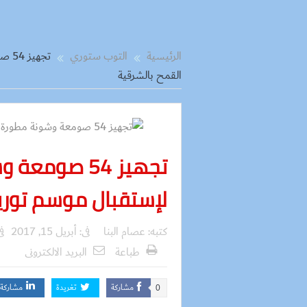
الرئيسية
التوب ستوري
تجه
القمح بالشرقية
تجهيز 54 صو
لإستقبال موسم توري
كتبه:
عصام البنا
فى:
أبريل 15, 2017
ف
طباعة
البريد الالكترونى
مشاركة
تغريدة
مشاركة
0