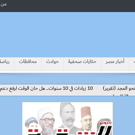
من 
أخبار مصر
حكايات صحفية
حوادث
محافظات
رياضة
د (تقرير)
10 زيادات في 10 سنوات.. هل حان الوقت لرفع دعم البنزين نهائيا؟