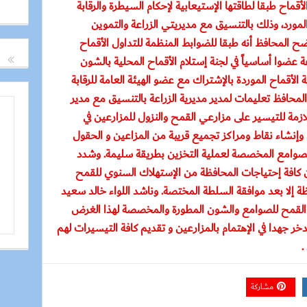
ماح طبقا لطاقتها الإستيعابية لإحكام السيطرة والرقابة
لمورد، وذلك بالتنسيق مع مديريتي الزراعة والتموين
وضح المحافظ أنه طبقا للضوابط المنظمة للتداول الأقماح
مندوب الزراعة عضوا أساسياً في لجنة إستلام الأقماح المحلية بالشون
لأقماح الموردة بالإشتراك مع عضو الهيئة العامة للرقابة
المحافظ تعليمات لمدير مديرية الزراعة بالتنسيق مع مدير
للازمة للتيسير على مزارعي القمح والنزول للمزارعين في
إنشاء نقاط ومراكز تجميع قريبة من المزاعين و الحقول
لصوامع المخصصة لعملية التخزين بطريقة سليمة. وشدد
ن كافة إحتياجات المحافظة من الإستهلاك السنوي للقمح
 إلا بعد موافقة السلطة المختصة. وناشد اللواء خالد سعيد
يد القمح للصوامع والشون المطورة والمخصصة لهذا الغرض
دخر جهدا في الإهتمام بالمزارعين و تقديم كافة التيسيرات لهم
.
مشاركة