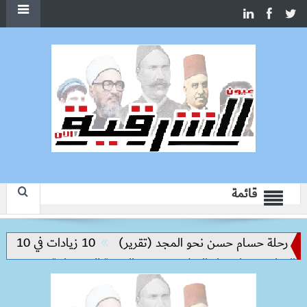
قائمة
رحلة حسام حسن نحو المجد (تقرير)
10 زيادات في 10 سنوات.. هل حان الوقت لرفع دعم البنزين نهائيا؟
عليم مفتاح بناء السلام وتحقيق التنمية المستدامة