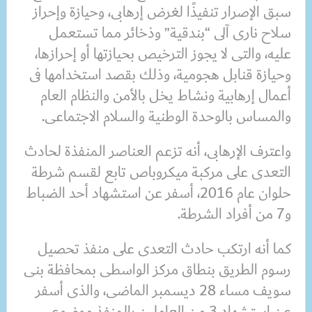
سبق الإصرار تنفيذًا لغرض إرهابى، وحيازة وإحراز
سلاح نارى آلى “بندقية” وذخائر مما تستعمل
عليه، والتى لا يجوز الترخيص بحيازتها أو إحرازها،
وحيازة قنابل هجومية، وذلك بقصد استخدامها فى
أعمال إرهابية ونشاط يخل بالأمن والنظام العام
والمساس بالوحدة الوطنية والسلام الاجتماعى.
واعترف الإرهابى، أنه تزعم العناصر المنفذة لحادث
التعدى على مركبة ميكروباص تابع لقسم شرطة
حلوان عام 2016، أسفر عن استشهاد أحد الضباط
و7 من أفراد الشرطة.
كما أنه ارتكب حادث التعدى على منفذ تحصيل
رسوم الطريق بنطاق مركز الواسطى بمحافظة بنى
سويف مساء 28 ديسمبر الماضى، والذى أسفر
عن استشهاد 3 من العاملين بالمنفذ موضوع