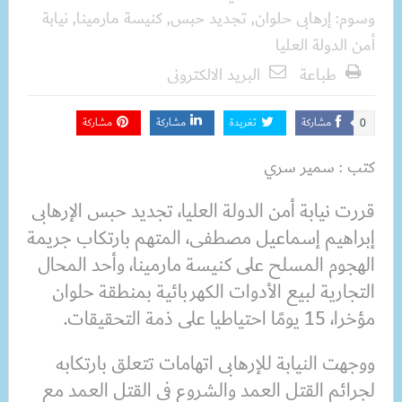
وسوم:
إرهابى حلوان
,
تجديد حبس
,
كنيسة مارمينا
,
نيابة
أمن الدولة العليا
طباعة
البريد الالكترونى
مشاركة
تغريدة
مشاركة
مشاركة
0
كتب : سمير سري
قررت نيابة أمن الدولة العليا، تجديد حبس الإرهابى
إبراهيم إسماعيل مصطفى، المتهم بارتكاب جريمة
الهجوم المسلح على كنيسة مارمينا، وأحد المحال
التجارية لبيع الأدوات الكهربائية بمنطقة حلوان
مؤخرا، 15 يومًا احتياطيا على ذمة التحقيقات.
ووجهت النيابة للإرهابى اتهامات تتعلق بارتكابه
لجرائم القتل العمد والشروع فى القتل العمد مع